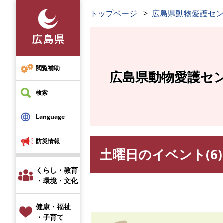
ペ
トップページ
広島県動物愛護セ
ー
ジ
の
先
頭
閲覧補助
広島県動物愛護セ
で
す
検索
。
Language
防災情報
土曜日のイベント(6
本
文
くらし・教育
・環境・文化
健康・福祉
・子育て