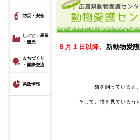
防災・安全
しごと・産業
・観光
８月１日以降
、新動物愛
まちづくり
・国際交流
県政情報
猫を飼っていると
そして、猫を見ているう