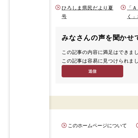
ひろしま県民だより夏
「Ａ
号
く」
みなさんの声を聞かせ
この記事の内容に満足はでき
満
この記事は容易に見つけられ
足
容
度
易
度
このホームページについて