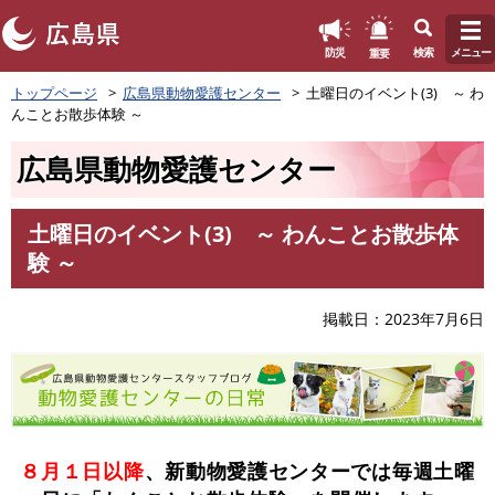
このページの本文へ
重要
防災
検索
メニュー
ペ
トップページ
広島県動物愛護センター
土曜日のイベント(3) ～ わ
ー
んことお散歩体験 ～
ジ
の
広島県動物愛護センター
先
頭
で
土曜日のイベント(3) ～ わんことお散歩体
す
本
験 ～
。
文
掲載日
2023年7月6日
８月１日以降
、新動物愛護センターでは毎週土曜