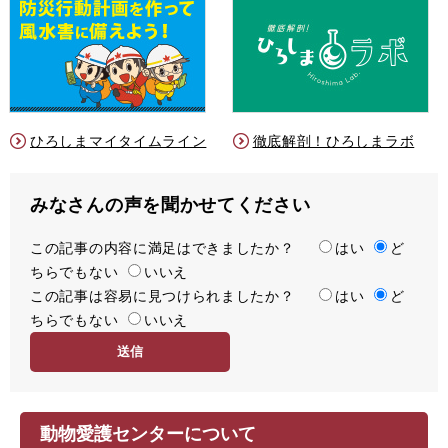
ひろしまマイタイムライン
徹底解剖！ひろしまラボ
みなさんの声を聞かせてください
この記事の内容に満足はできましたか？
満
はい
ど
ちらでもない
足
いいえ
この記事は容易に見つけられましたか？
度
容
はい
ど
ちらでもない
易
いいえ
度
動物愛護センターについて