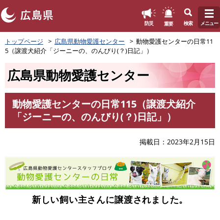
このページの本文へ
重要
防災
検索
メニュー
ペ
トップページ
広島県動物愛護センター
動物愛護センターの日常11
ー
5（譲渡犬紹介「ジーニーの、のんびり(？)日記」）
ジ
の
広島県動物愛護センター
先
頭
で
動物愛護センターの日常115（譲渡犬紹介
す
本
「ジーニーの、のんびり(？)日記」）
。
文
掲載日
2023年2月15日
新しい飼い主さんに譲渡されました。