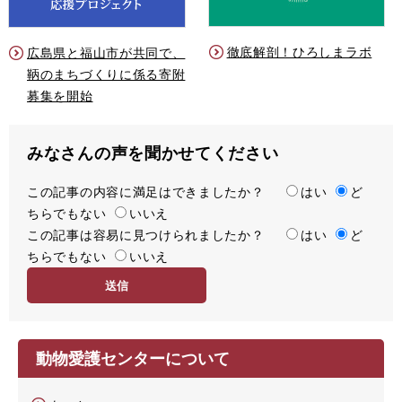
徹底解剖！ひろしまラボ
広島県と福山市が共同で、
鞆のまちづくりに係る寄附
募集を開始
みなさんの声を聞かせてください
この記事の内容に満足はできましたか？
満
はい
ど
ちらでもない
足
いいえ
この記事は容易に見つけられましたか？
度
容
はい
ど
ちらでもない
易
いいえ
度
動物愛護センターについて