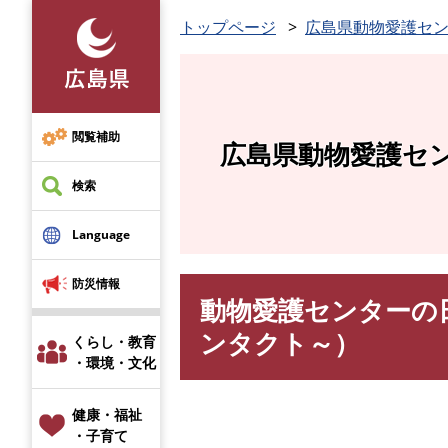
ペ
トップページ
広島県動物愛護セ
ー
ジ
の
先
頭
閲覧補助
広島県動物愛護セ
で
す
検索
。
Language
防災情報
動物愛護センターの
本
文
ンタクト～）
くらし・教育
・環境・文化
健康・福祉
・子育て