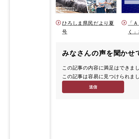
ひろしま県民だより夏
「Ａ
号
く」
みなさんの声を聞かせ
この記事の内容に満足はでき
満
この記事は容易に見つけられ
足
容
度
易
度