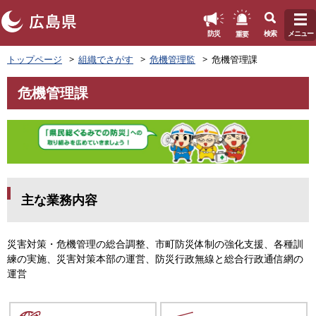
このページの本文へ
重要
防災
検索
メニュー
ペ
トップページ
組織でさがす
危機管理監
危機管理課
ー
ジ
危機管理課
の
本
先
文
頭
で
す
。
主な業務内容
災害対策・危機管理の総合調整、市町防災体制の強化支援、各種訓
練の実施、災害対策本部の運営、防災行政無線と総合行政通信網の
運営