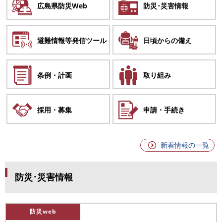
広島県
防災Web
防災･
災害情報
避難情報等
発信ツール
日頃からの
備え
条例・計画
取り組み
採用・募集
申請・手続き
新着情報の一覧
防災･災害情報
防災web