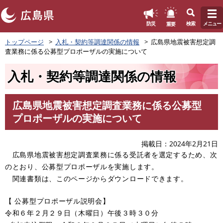
このページの本文へ
重要
防災
検索
メニュー
ペ
トップページ
入札・契約等調達関係の情報
広島県地震被害想定調
ー
査業務に係る公募型プロポーザルの実施について
ジ
の
入札・契約等調達関係の情報
先
頭
で
広島県地震被害想定調査業務に係る公募型
す
本
プロポーザルの実施について
。
文
掲載日
2024年2月21日
広島県地震被害想定調査業務に係る受託者を選定するため、次
のとおり、公募型プロポーザルを実施します。
関連書類は、このページからダウンロードできます。
【 公募型プロポーザル説明会】
令和６年２月２９日（木曜日）午後３時３０分