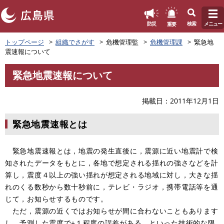
このページの本文へ
重要
防災
検索
メニュー
ペ
トップページ
組織でさがす
危機管理監
危機管理課
緊急地
ー
震速報について
ジ
の
緊急地震速報について
先
本
頭
文
で
掲載日
2011年12月1日
す
。
緊急地震速報とは
緊急地震速報とは，地震の発生直後に，震源に近い地震計で検
知されたデータをもとに，各地で想定される揺れの強さなどを計
算し，震度４以上の強い揺れが想定される地域に対し，大きな揺
れのくる数秒から数十秒前に，テレビ・ラジオ，携帯電話等を通
じて，お知らせするものです。
ただ，震源の近くではお知らせが間に合わないこともあります
し，予測した震度で±１程度の誤差がある，といった技術的な限