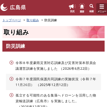
このページの本文へ
重要
防災
検索
メニュー
ペ
トップページ
取り組み
防災訓練
ー
ジ
取り組み
の
先
頭
防災訓練
で
本
す
文
。
令和８年度豪雨災害対応訓練及び災害対策本部員会
議運営訓練を実施しました
2026年6月22日
令和７年度国民保護共同訓練の実施状況（令和７年
11月26日）
2025年12月12日
孤立する可能性のある集落へドローンを活用した物
資輸送訓練（広島市）を実施しました。
2025年12月2日