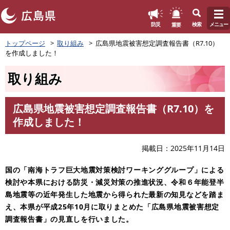
このページの本文へ
重要
防災
検索
メニュー
ペ
トップページ
取り組み
広島県地震被害想定調査報告書（R7.10）
ー
を作成しました！
ジ
の
取り組み
先
頭
で
広島県地震被害想定調査報告書（R7.10）を
す
本
作成しました！
。
文
掲載日
2025年11月14日
国の「南海トラフ巨大地震対策検討ワーキンググループ」による
検討や本県における防災・減災対策の推進状況、令和６年能登半
島地震等の近年発生した地震から得られた最新の知見などを踏ま
え、本県が平成25年10月に取りまとめた「広島県地震被害想定
調査報告書」の見直しを行いました。