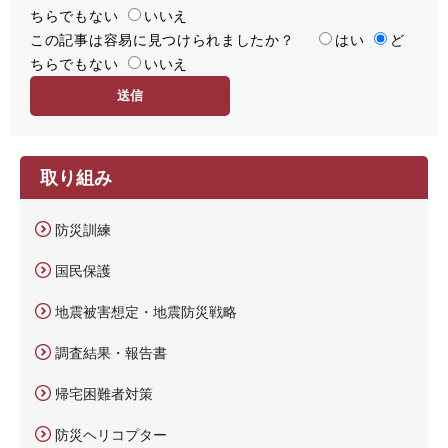
ちらでもない
足
いいえ
この記事は容易に見つけられましたか？
度
容
はい
ど
ちらでもない
易
いいえ
度
取り組み
防災訓練
国民保護
地震被害想定・地震防災戦略
調査結果・報告書
帰宅困難者対策
防災ヘリコプター