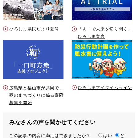
ひろしま県民だより夏号
「ＡＩで未来を切り開く」
ひろしま宣言
ひろしまマイタイムライン
広島県と福山市が共同で、
鞆のまちづくりに係る寄附
募集を開始
みなさんの声を聞かせてください
この記事の内容に満足はできましたか？
満
はい
ど