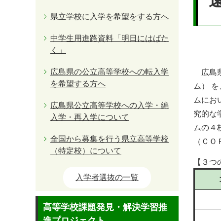
県立学校に入学を希望をする方へ
中学生用進路資料「明日にはばた
く」
広島県の公立高等学校への転入学
広島県
を希望する方へ
ム） 
ムにお
広島県公立高等学校への入学・編
究的な
入学・再入学について
ムの４
全国から募集を行う県立高等学校
（ＣＯ
（特定校）について
【３つ
入学者選抜の一覧
高等学校課題発見・解決学習推
進プロジェクト