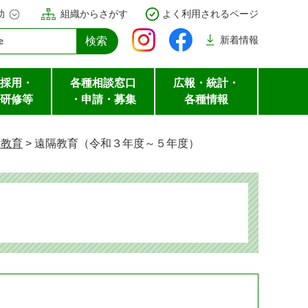
助
組織からさがす
よく利用されるページ
新着
情報
採用・
各種相談窓口
広報・統計・
研修等
・申請・募集
各種情報
隔教育
>
遠隔教育（令和３年度～５年度）