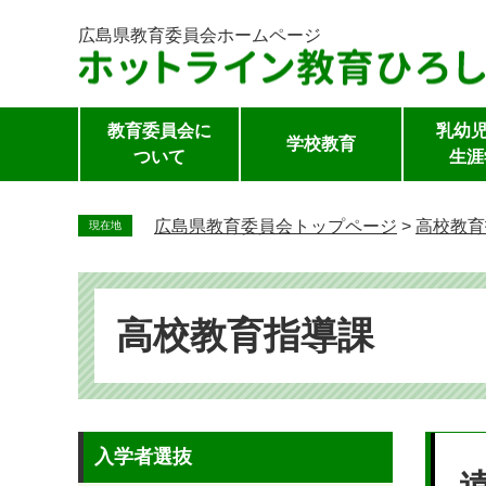
広島県教育委員会
ホームページ
教育委員会に
乳幼児
学校教育
ついて
生涯
ペ
ー
広島県教育委員会トップページ
>
高校教育
現在地
ジ
の
先
頭
高校教育指導課
で
す。
本
入学者選抜
文