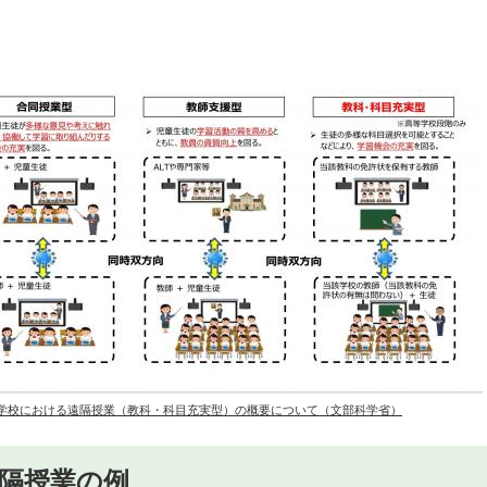
学校における遠隔授業（教科・科目充実型）の概要について​（文部科学省）
隔授業の例