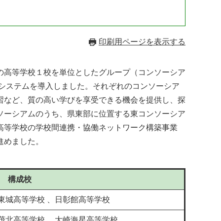
）
印刷用ページを表示する
の高等学校１校を単位としたグループ（コンソーシア
育システムを導入しました。それぞれのコンソーシア
習など、質の高い学びを享受できる機会を提供し、探
ソーシアムのうち、県東部に位置する東コンソーシア
高等学校の学校間連携・協働ネットワーク構築事業
進めました。
構成校
城高等学校 、日彰館高等学校​​
茂北高等学校 、大崎海星高等学校