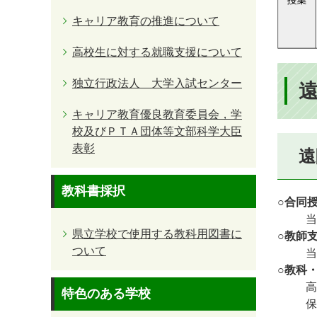
キャリア教育の推進について
高校生に対する就職支援について
独立行政法人 大学入試センター
キャリア教育優良教育委員会，学
校及びＰＴＡ団体等文部科学大臣
表彰
遠
教科書採択
○合同
当
県立学校で使用する教科用図書に
○教師
ついて
当
○教科
高
特色のある学校
保