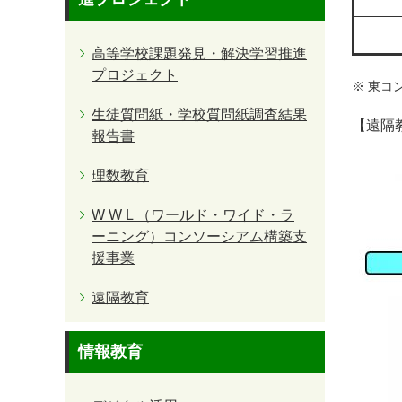
高等学校課題発見・解決学習推進
プロジェクト
※ 東コ
生徒質問紙・学校質問紙調査結果
【遠隔
報告書
理数教育
W W L （ワールド・ワイド・ラ
ーニング）コンソーシアム構築支
援事業
遠隔教育
情報教育