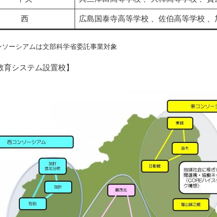
西
広島国泰寺高等学校 、佐伯高等学校 
ンソーシアムは文部科学省委託事業対象
教育システム設置校】