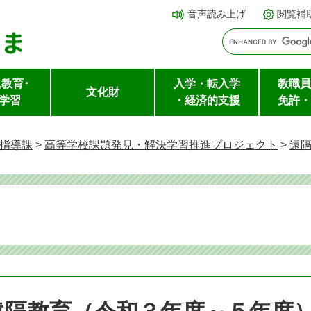
メ
本文へ
音声読み上げ
閲覧補
ニ
ュ
ー
教育･
入学・転入学
教職員
を
文化財
学習
・経済的支援
免許・
飛
ば
指導課
>
高等学校課題発見・解決学習推進プロジェクト
>
遠
し
て