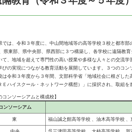
遠隔教育（令和３年度～５年度
では、令和３年度に、中山間地域等の高等学校３校と都市部
を、県東部、県中央部、県西部に３つ構築し、各学校に遠隔教
いて、地域を超えて専門性の高い授業や多様な人々との交流学
学びの実現につながる教育活動を展開しています。３つのコン
校は令和３年度から３年間、文部科学省「地域社会に根ざした
ＲＥハイスクール・ネットワーク構想）」に採択され、取組を
のコンソーシアムと構成校】
コンソーシアム
東 ​
福山誠之館高等学校 、油木高等学校 、東
中央
呉三津田高等学校 、大柿高等学校 、賀