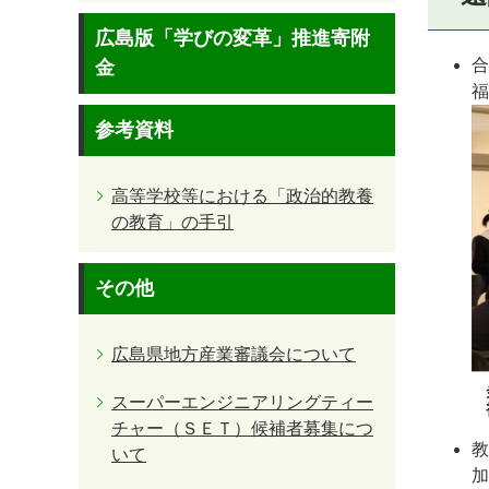
広島版「学びの変革」推進寄附
合
金
福
参考資料
高等学校等における「政治的教養
の教育」の手引
その他
広島県地方産業審議会について
スーパーエンジニアリングティー
チャー（ＳＥＴ）候補者募集につ
教
いて
加