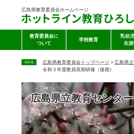
広島県教育委員会
ホームページ
教育委員会に
乳幼児
学校教育
ついて
生涯
ペ
ー
広島県教育委員会トップページ
>
広島県立
現在地
ジ
令和３年度教員長期研修（後期）
の
先
頭
広島県立教育センター
で
す。