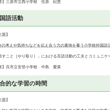
者】三原市立西小学校 住原 紀恵
国語活動
主題】
分の考えや気持ちなどを伝え合う力の素地を養う小学校外国語活動の指
話すこと［やり取り］」における言語活動の工夫とコミュニケ
者】呉市立安登小学校 中島 愛菜
合的な学習の時間
主題】