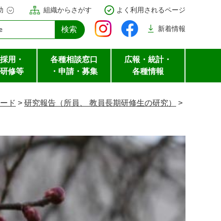
助
組織からさがす
よく利用されるページ
新着
情報
採用・
各種相談窓口
広報・統計・
研修等
・申請・募集
各種情報
ード
>
研究報告（所員、 教員長期研修生の研究）
>