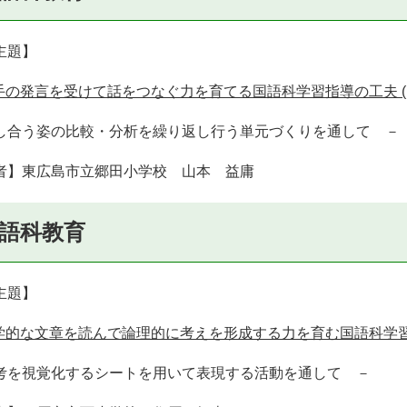
主題】
手の発言を受けて話をつなぐ力を育てる国語科学習指導の工夫 (PDF
し合う姿の比較・分析を繰り返し行う単元づくりを通して －
者】東広島市立郷田小学校 山本 益庸
語科教育
主題】
学的な文章を読んで論理的に考えを形成する力を育む国語科学習指導の
考を視覚化するシートを用いて表現する活動を通して －