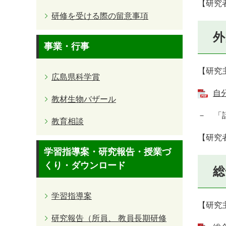
【研究
研修を受ける際の留意事項
外
事業・行事
【研究
広島県科学賞
自
教材生物バザール
－ 「
教育相談
【研究
学習指導案・研究報告・授業づ
くり・ダウンロード
総
学習指導案
【研究
研究報告（所員、 教員長期研修