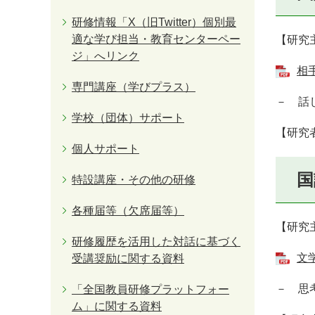
研修情報「X（旧Twitter）個別最
適な学び担当・教育センターペー
【研究
ジ」へリンク
相
専門講座（学びプラス）
－ 話
学校（団体）サポート
【研究
個人サポート
国
特設講座・その他の研修
各種届等（欠席届等）
【研究
研修履歴を活用した対話に基づく
文
受講奨励に関する資料
－ 思
「全国教員研修プラットフォー
ム」に関する資料