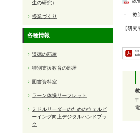
総
生の研究）
－ 教
授業づくり
【研究
各種情報
道徳の部屋
特別支援教育の部屋
図書資料室
教
ラーン体操リーフレット
〒
電
ミドルリーダーのためのウェルビ
ーイング向上デジタルハンドブッ
ク