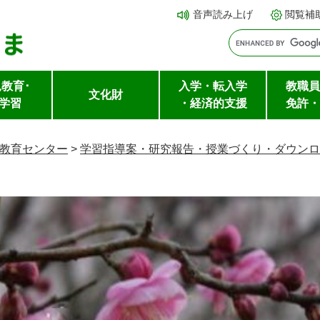
メ
本文へ
音声読み上げ
閲覧補
ニ
ュ
ー
教育･
入学・転入学
教職員
を
文化財
学習
・経済的支援
免許・
飛
ば
教育センター
>
学習指導案・研究報告・授業づくり・ダウンロ
し
て