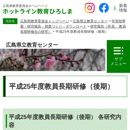
ペ
新着
広島県教育委員会
ホームページ
ー
情報
ジ
の
広島県教育委員会トップページ
>
広島県立教育センター
>
学習指導
現在地
案・研究報告・授業づくり・ダウンロード
>
研究報告（所員、 教員
先
長期研修生の研究）
>
平成25年度教員長期研修（後期）
頭
で
広島県立教育センター
す。
サブ
メニュー
本
文
平成25年度教員長期研修（後期）
平成25年度教員長期研修（後期） 各研究内
容