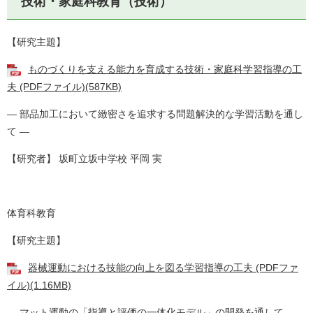
技術・家庭科教育（技術）
【研究主題】
ものづくりを支える能力を育成する技術・家庭科学習指導の工
夫 (PDFファイル)(587KB)
― 部品加工において緻密さを追求する問題解決的な学習活動を通し
て ―
【研究者】 坂町立坂中学校 平岡 実
体育科教育
【研究主題】
器械運動における技能の向上を図る学習指導の工夫 (PDFファ
イル)(1.16MB)
― マット運動の「指導と評価の一体化モデル」の開発を通して ―