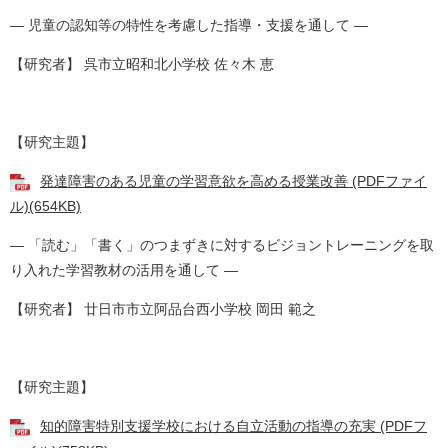
― 児童の認知等の特性を考慮した指導・支援を通して ―
【研究者】 呉市立昭和北小学校 佐々木 恵
【研究主題】
発達障害のある児童の学習意欲を高める授業改善 (PDFファイ
ル)(654KB)
― 「読む」「書く」のつまずきに対するビジョントレーニングを取
り入れた学習教材の活用を通して ―
【研究者】 廿日市市立阿品台西小学校 岡田 範之
【研究主題】
知的障害特別支援学校における自立活動の指導の充実 (PDFフ