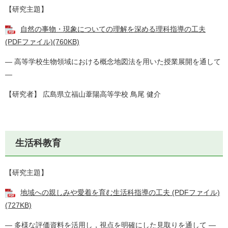
【研究主題】
自然の事物・現象についての理解を深める理科指導の工夫
(PDFファイル)(760KB)
― 高等学校生物領域における概念地図法を用いた授業展開を通して
―
【研究者】 広島県立福山葦陽高等学校 鳥尾 健介
生活科教育
【研究主題】
地域への親しみや愛着を育む生活科指導の工夫 (PDFファイル)
(727KB)
― 多様な評価資料を活用し，視点を明確にした見取りを通して ―