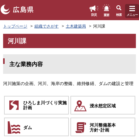
このページの本文へ
重要
防災
検索
メニュー
ペ
トップページ
組織でさがす
土木建築局
河川課
ー
ジ
河川課
の
本
先
文
頭
で
主な業務内容
す
。
河川施策の企画、河川、海岸の整備、維持修繕、ダムの建設と管理
ひろしま川づくり実施
浸水想定区域
計画
河川整備基本
ダム
方針･計画