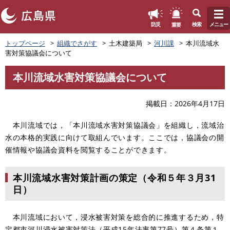
このページの本文へ
重要
防災
検索
メニュー
ペ
トップページ
組織でさがす
土木建築局
河川課
本川流域水
ー
害対策協議会について
ジ
の
本川流域水害対策協議会について
先
本
頭
文
で
掲載日
2026年4月17日
す
。
本川流域では，「本川流域水害対策協議会」を組織し，流域治
水の本格的実践に向けて取組んでいます。ここでは，協議会の開
催情報や協議会資料を閲覧することができます。
本川流域水害対策計画の策定（令和５年３月31
日）
本川流域において，浸水被害対策を総合的に推進するため，特
定都市河川浸水被害対策法（平成15年法率第77号）第４条第１