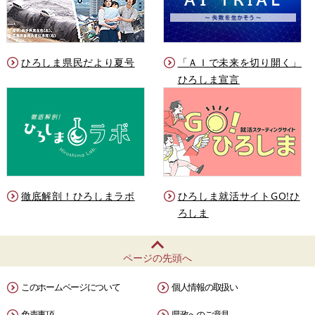
ひろしま県民だより夏号
「ＡＩで未来を切り開く」
ひろしま宣言
徹底解剖！ひろしまラボ
ひろしま就活サイトGO!ひ
ろしま
ページの先頭へ
このホームページについて
個人情報の取扱い
免責事項
県政へのご意見