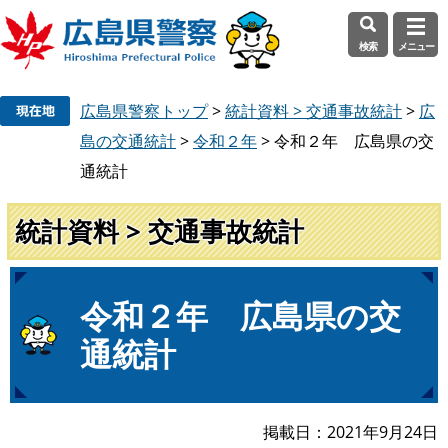
検索
メニュー
ペ
メ
広島県警察トップ
>
統計資料 > 交通事故統計
>
広
ー
ニ
ジ
ュ
島の交通統計
>
令和２年
>
令和２年 広島県の交
の
ー
通統計
先
を
頭
飛
統計資料 > 交通事故統計
で
ば
す
し
。
て
本
本
令和２年 広島県の交
文
文
通統計
へ
掲載日
2021年9月24日