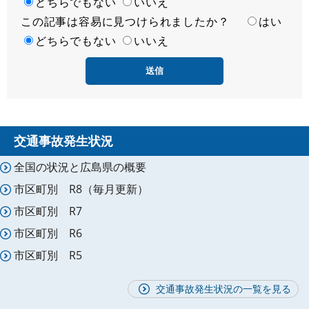
足
どちらでもない
いいえ
この記事は容易に見つけられましたか？
度
容
はい
易
どちらでもない
いいえ
度
交通事故発生状況
全国の状況と広島県の概要
市区町別 R8（毎月更新）
市区町別 R7
市区町別 R6
市区町別 R5
交通事故発生状況の一覧を見る