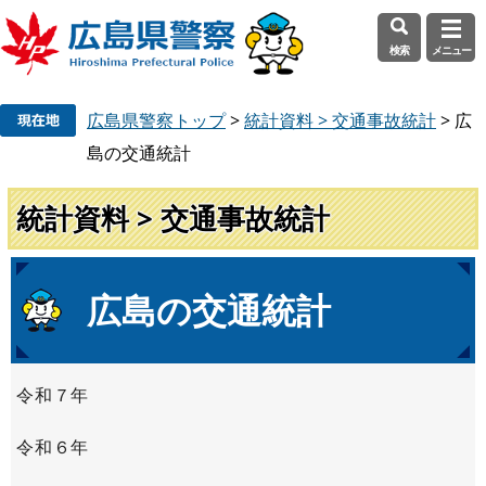
検索
メニュー
ペ
メ
広島県警察トップ
>
統計資料 > 交通事故統計
>
広
ー
ニ
ジ
ュ
島の交通統計
の
ー
先
を
統計資料 > 交通事故統計
頭
飛
で
ば
す
し
本
広島の交通統計
。
て
文
本
文
へ
令和７年
令和６年