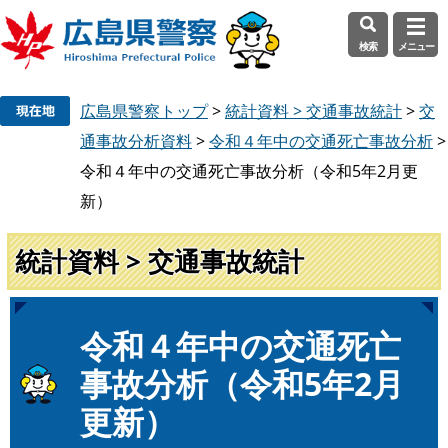
検索
メニュー
ペ
メ
広島県警察トップ
>
統計資料 > 交通事故統計
>
交
ー
ニ
ジ
ュ
通事故分析資料
>
令和４年中の交通死亡事故分析
>
の
ー
令和４年中の交通死亡事故分析（令和5年2月更
先
を
新）
頭
飛
で
ば
統計資料 > 交通事故統計
す
し
。
て
本
文
本
令和４年中の交通死亡
へ
文
事故分析（令和5年2月
更新）