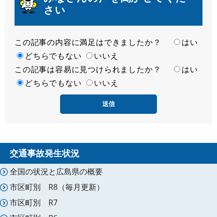
さい
この記事の内容に満足はできましたか？
満
はい
足
どちらでもない
いいえ
この記事は容易に見つけられましたか？
度
容
はい
易
どちらでもない
いいえ
度
交通事故発生状況
全国の状況と広島県の概要
市区町別 R8（毎月更新）
市区町別 R7