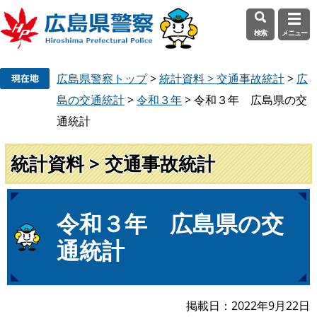
検索
メニュー
ペ
メ
広島県警察トップ
>
統計資料 > 交通事故統計
>
広
ー
ニ
ジ
ュ
島の交通統計
>
令和３年
>
令和３年 広島県の交
の
ー
通統計
先
を
頭
飛
統計資料 > 交通事故統計
で
ば
す
し
。
て
本
本
令和３年 広島県の交
文
文
通統計
へ
掲載日
2022年9月22日