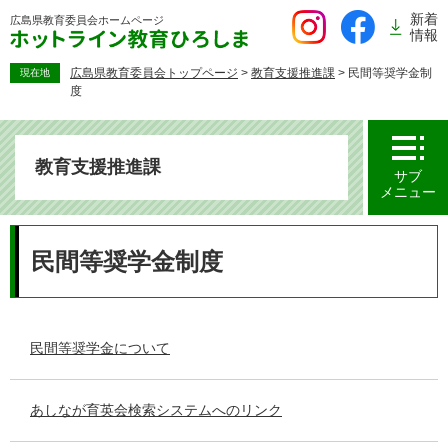
ペ
新着
広島県教育委員会
ホームページ
ー
情報
ジ
の
広島県教育委員会トップページ
>
教育支援推進課
>
民間等奨学金制
現在地
度
先
頭
で
す。
教育支援推進課
サブ
メニュー
本
文
民間等奨学金制度
民間等奨学金について
あしなが育英会検索システムへのリンク