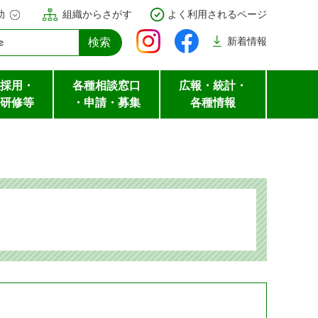
助
組織からさがす
よく利用されるページ
新着
情報
採用・
各種相談窓口
広報・統計・
研修等
・申請・募集
各種情報