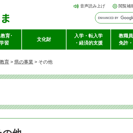
メ
本文へ
音声読み上げ
閲覧補
ニ
ュ
ー
教育･
入学・転入学
教職員
を
文化財
学習
・経済的支援
免許・
飛
ば
教育
>
県の事業
>
その他
し
て