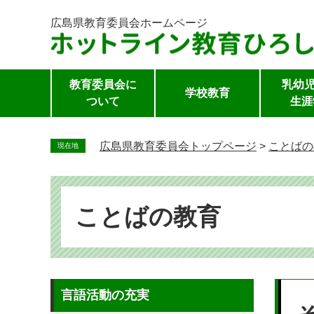
広島県教育委員会
ホームページ
教育委員会に
乳幼児
学校教育
ついて
生涯
ペ
ー
広島県教育委員会トップページ
>
ことばの
現在地
ジ
の
先
頭
ことばの教育
で
す。
本
言語活動の充実
文