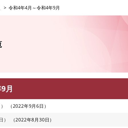
このページの本文へ
覧
令和4年4月～令和4年9月
覧
年9月
日）
2022年9月6日
日）
2022年8月30日