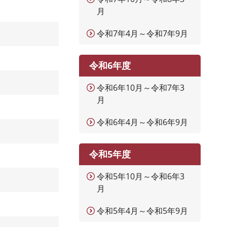
月
令和7年4月～令和7年9月
令和6年度
令和6年10月～令和7年3
月
令和6年4月～令和6年9月
令和5年度
令和5年10月～令和6年3
月
令和5年4月～令和5年9月