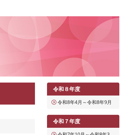
令和８年度
令和8年4月～令和8年9月
令和７年度
令和7年10月～令和8年3