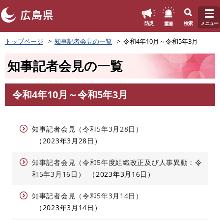
このページの本文へ
重要
防災
検索
メニュー
ペ
トップページ
知事記者会見の一覧
令和4年10月～令和5年3月
ー
ジ
知事記者会見の一覧
の
先
頭
令和4年10月～令和5年3月
で
本
す
文
。
知事記者会見（令和5年3月28日）
2023年3月28日
知事記者会見（令和5年度組織改正及び人事異動：令
和5年3月16日）
2023年3月16日
知事記者会見（令和5年3月14日）
2023年3月14日