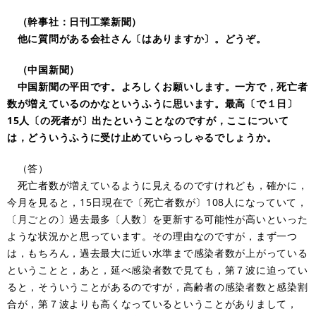
（幹事社：日刊工業新聞）
他に質問がある会社さん〔はありますか〕。どうぞ。
（中国新聞）
中国新聞の平田です。よろしくお願いします。一方で，死亡者
数が増えているのかなというふうに思います。最高〔で１日〕
15人〔の死者が〕出たということなのですが，ここについて
は，どういうふうに受け止めていらっしゃるでしょうか。
（答）
死亡者数が増えているように見えるのですけれども，確かに，
今月を見ると，15日現在で〔死亡者数が〕108人になっていて，
〔月ごとの〕過去最多〔人数〕を更新する可能性が高いといった
ような状況かと思っています。その理由なのですが，まず一つ
は，もちろん，過去最大に近い水準まで感染者数が上がっている
ということと，あと，延べ感染者数で見ても，第７波に迫ってい
ると，そういうことがあるのですが，高齢者の感染者数と感染割
合が，第７波よりも高くなっているということがありまして，