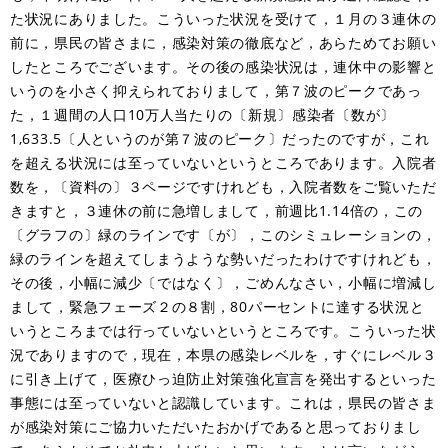
た状況にありました。こういった状況を受けて，１月の３連休の
前に，県民の皆さまに，感染対策の徹底など，あらためてお願い
したところでございます。その後の感染状況は，連休中の影響と
いうのを小さく抑えられておりまして，第７波のピークであっ
た，１週間の人口10万人当たりの〔新規〕感染者〔数が〕
1,633.5〔人というのが第７波のピーク〕だったのですが，これ
を超える状況には至っていないというところであります。入院者
数を，〔資料の〕３ページですけれども，入院者数をご覧いただ
きますと，３連休の前に急増しまして，前週比1.14倍の，この
〔グラフの〕緑のラインです〔が〕，このシミュレーションの，
緑のラインを超えてしまうような勢いだったわけですけれども，
その後，小幅に減少〔ではなく〕，ごめんなさい，小幅に増減し
まして，緊急フェーズ２の８割，80パーセントに達する状況と
いうところまでは行っていないというところです。こういった状
況でありますので，現在，本県の感染レベルを，すぐにレベル３
に引き上げて，医療ひっ迫防止対策強化宣言を発出するといった
事態には至っていないと認識しています。これは，県民の皆さま
が感染対策にご協力いただいたおかげであると思っておりまし