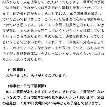
の方からも，人を派遣していただいておりますし，世羅町の事例
では世羅町，それから今は三次市から職員を派遣いただいており
ます。他の都府県からも，あわせて25人，家畜防疫員を派遣し
ていただいておりまして，こういった皆さまに心から感謝を申し
上げたいと思います。その中で，今回，動員数を増やして，やは
り早期に，まん延防止を完了していくということを目指している
というところであります。そのために，必要な動員を行っていく
ということでございます。〔それ〕で，〔今後の〕見込みとして
は，これはちょっと，なかなか，まだ言いにくいところもあるの
ですが，殺処分自体は，今週いっぱいとか，それぐらいには終わ
りたいと思っております。
（中国新聞）
わかりました。ありがとうございます。
（幹事社：日刊工業新聞）
他にご質問がありますでしょうか。それでは，〔質問が〕ない
ようなので，これで知事定例会見を終わりたいと思います。次回
の会見は，１月31日火曜日の10時半からを予定しております。