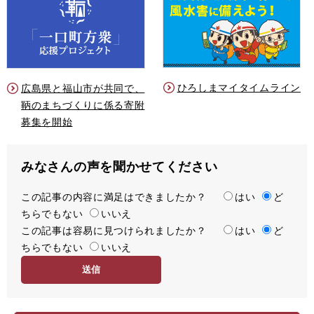
ひろしまマイタイムライン
広島県と福山市が共同で、
鞆のまちづくりに係る寄附
募集を開始
みなさんの声を聞かせてください
この記事の内容に満足はできましたか？
満
はい
ど
ちらでもない
足
いいえ
この記事は容易に見つけられましたか？
度
容
はい
ど
ちらでもない
易
いいえ
度