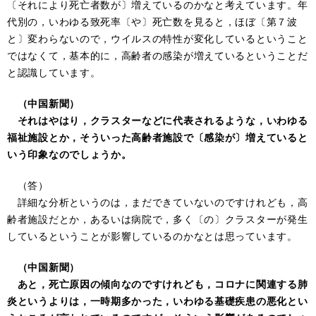
〔それにより死亡者数が〕増えているのかなと考えています。年
代別の，いわゆる致死率〔や〕死亡数を見ると，ほぼ〔第７波
と〕変わらないので，ウイルスの特性が変化しているということ
ではなくて，基本的に，高齢者の感染が増えているということだ
と認識しています。
（中国新聞）
それはやはり，クラスターなどに代表されるような，いわゆる
福祉施設とか，そういった高齢者施設で〔感染が〕増えていると
いう印象なのでしょうか。
（答）
詳細な分析というのは，まだできていないのですけれども，高
齢者施設だとか，あるいは病院で，多く〔の〕クラスターが発生
しているということが影響しているのかなとは思っています。
（中国新聞）
あと，死亡原因の傾向なのですけれども，コロナに関連する肺
炎というよりは，一時期多かった，いわゆる基礎疾患の悪化とい