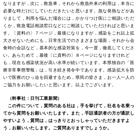
なりますが，次に，救急車，それから救急外来の利用は，本当に
必要な時だけにしていただきたいと思います。急な発熱などがあ
りまして，利用を悩んだ場合には，かかりつけ医にご相談いただ
くか，救急電話相談窓口などにご相談していただければと思いま
す。〔資料の〕７ページ，最後になりますが，感染をこれ以上拡
大させないためにも，日常生活でのさまざまな場面，それから会
食時の会話など，基本的な感染対策を，今一度，徹底してくださ
い。あらためて，最後〔に資料の〕８ページになりますけれど
も，現在も感染状況が高い水準が続いています。本県独自の「医
療非常事態警報」は，引き続き発令中であります。感染拡大を防
いで医療のひっ迫を回避するため，県民の皆さま，お一人一人の
ご協力をお願いしたいと思います。以上でございます。
（幹事社：日刊工業新聞）
この件について，質問のある社は，手を挙げて，社名を名乗っ
てから質問をお願いいたします。また，手話通訳者の方が通訳し
やすいよう，質問は，はっきりとおっしゃっていただきますよ
う，お願いいたします。ご質問ありますでしょうか。