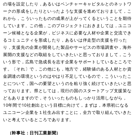
の場を設定したり，あるいはベンチャーキャピタルとのネットワ
ークの形成をしたりといったような支援を進めておりまして，こ
れから，こういったものの成果が上がってくるということを期待
しています。この他，このプロジェクトにおきましては，ユニコ
ーン候補となる企業が，ビジネスに必要な人材や企業と交流でき
るコミュニティを形成したり，あるいは伴走型の支援を行った
り，支援先の企業が開発した製品やサービスの市場調査や，海外
展開の支援などの取組をしていきたいと思っておりまして，こう
いう形で，広島で急成長を志す企業をサポートしているところで
す。〔それ〕で，この他にも，地方で，経験値のある人材とか資
金調達の環境というのはやはり不足しているので，こういったこ
とについて，国への要望というのを粘り強く続けていきたいと思
っております。県としては，現行の国のスタートアップ支援策な
どもありますので，そういったものもしっかり活用しながら，
10年間で10社創出という目標に向けて，まずは，本県初になる
ユニコーン企業を１社生み出すことに，全力で取り組んでいきた
いと考えているところであります。
（幹事社：日刊工業新聞）