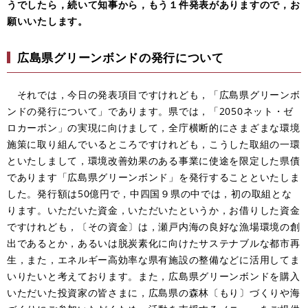
うでしたら，続いて知事から，もう１件発表がありますので，お
願いいたします。
広島県グリーンボンドの発行について
それでは，今日の発表項目ですけれども，「広島県グリーンボ
ンドの発行について」であります。県では，「2050ネット・ゼ
ロカーボン」の実現に向けまして，全庁横断的にさまざまな環境
施策に取り組んでいるところですけれども，こうした取組の一環
といたしまして，環境改善効果のある事業に使途を限定した県債
であります「広島県グリーンボンド」を発行することといたしま
した。発行額は50億円で，中四国９県の中では，初の取組とな
ります。いただいた資金，いただいたというか，お借りした資金
ですけれども，〔その資金〕は，瀬戸内海の良好な漁場環境の創
出であるとか，あるいは脱炭素化に向けたサステナブルな都市再
生，また，エネルギー高効率な県有施設の整備などに活用してま
いりたいと考えております。また，広島県グリーンボンドを購入
いただいた投資家の皆さまに，広島県の森林〔もり〕づくりや海