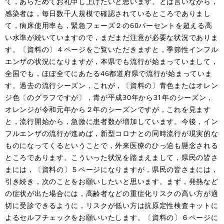
て，あらためてお礼申し上げたいと思います。とは言いながら，
感染者は，毎日数千人規模で確認されているところでありまし
て，病床使用率も，緊急フェーズ２の60パーセントを超える高
い水準が続いていますので，まだまだ注意が必要な状況でありま
す。〔資料の〕４ページをご覧いただきますと，季節性インフル
エンザの状況になりますが，本県でも流行が始まっていまして，
全国でも，ほぼ全てにあたる46都道府県で流行が始まっていま
す。過去の流行シーズン，これが，〔資料の〕青色またはオレン
ジ色〔のグラフですが〕，青が平成30年から31年のシーズン，
オレンジが令和元年から２年のシーズンですが，これを見ます
と，流行開始から，急激に患者数が増加しています。今後，イン
フルエンザの流行が進めば，新型コロナとの同時流行が現実的な
ものになってくるということで，外来医療のひっ迫も懸念される
ところであります。こういった状況を踏まえまして，県民の皆さ
まには，〔資料の〕５ページになりますが，県民の皆さまには，
引き続き，次のことをお願いしたいと思います。まず，発熱など
の症状が出た場合には，高齢者などの重症化リスクの高い方が適
切に受診できるように，リスクが低い方は抗原定性検査キットに
よるセルフチェックをお願いいたします。〔資料の〕６ページに