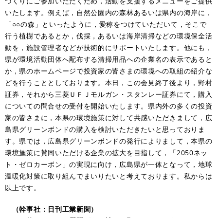
づくりにご参加いただくため，活動を支援するメニューをご提供
いたします。例えば，自然公園内の森林あるいは県内の海岸に，
「○○の森」といったように，愛称をつけていただいて，そこで
行う植樹であるとか，伐採，あるいは海岸清掃などの環境保全活
動を，施設管理者などが技術的にサポートいたします。他にも，
県が環境活動団体へ配布する清掃用品への企業名の表示であると
か，県のホームページで投資家の皆さまの環境への取組の紹介な
どを行うこととしております。本日，この会見終了後より，野村
証券，それから三菱ＵＦＪモルガン・スタンレー証券にて，購入
についての問合せの受付を開始いたします。県内外の多くの投資
家の皆さまに，本県の環境施策に対して共感いただきまして，広
島県グリーンボンドの購入を検討いただきたいと思っておりま
す。県では，広島県グリーンボンドの発行によりまして，本県の
環境施策に賛同いただける企業の拡大を目指して，「2050ネッ
ト・ゼロカーボン」の実現に向け，広島県が一体となって，地球
温暖化対策に取り組んでまいりたいと考えております。私からは
以上です。
（幹事社：日刊工業新聞）