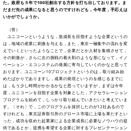
た。政府も５年で100社創出する方針を打ち出しております。ま
だまだ先の成果になると思うのですけれども，今年度，手応えは
いかがでしょうか。
（答）
ユニコーンというような，急成長を目指すような企業というの
は，地域の産業に刺激を与える，また，東京一極集中の流れを変
えていくといったようなことで，企業だとか人材を集積させて，
その刺激が，さらに次の挑戦の着火剤のような形になって，イノ
ベーション・エコシステムの発展に寄与していくのかなと思って
おります。ユニコーン10プロジェクトというのは，取り組み始
めたばかりでありますし，成果の発現というのを感じるまでに
は，もう少し時間がかかるかなと思っていますが，まずは今年
度，ユニコーンを目指す企業を対象とした，アクセラレーション
プログラムを始めて，しっかり取り組んでいきたいと考えていま
す。〔それ〕で，このプログラムを採択したのが12社あるので
すけれども，東京証券取引所のグロース市場に上場を果たすとい
った，成功を収めた起業家による企業成長に必要なノウハウの提
供であるとか，提携を希望する企業に対するプレゼンテーション