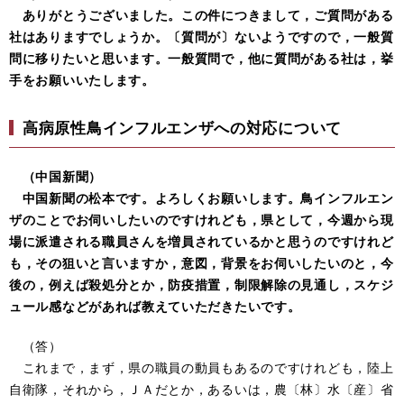
ありがとうございました。この件につきまして，ご質問がある
社はありますでしょうか。〔質問が〕ないようですので，一般質
問に移りたいと思います。一般質問で，他に質問がある社は，挙
手をお願いいたします。
高病原性鳥インフルエンザへの対応について
（中国新聞）
中国新聞の松本です。よろしくお願いします。鳥インフルエン
ザのことでお伺いしたいのですけれども，県として，今週から現
場に派遣される職員さんを増員されているかと思うのですけれど
も，その狙いと言いますか，意図，背景をお伺いしたいのと，今
後の，例えば殺処分とか，防疫措置，制限解除の見通し，スケジ
ュール感などがあれば教えていただきたいです。
（答）
これまで，まず，県の職員の動員もあるのですけれども，陸上
自衛隊，それから，ＪＡだとか，あるいは，農〔林〕水〔産〕省