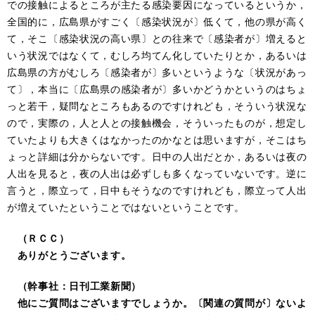
での接触によるところが主たる感染要因になっているというか，
全国的に，広島県がすごく〔感染状況が〕低くて，他の県が高く
て，そこ〔感染状況の高い県〕との往来で〔感染者が〕増えると
いう状況ではなくて，むしろ均てん化していたりとか，あるいは
広島県の方がむしろ〔感染者が〕多いというような〔状況があっ
て〕，本当に〔広島県の感染者が〕多いかどうかというのはちょ
っと若干，疑問なところもあるのですけれども，そういう状況な
ので，実際の，人と人との接触機会，そういったものが，想定し
ていたよりも大きくはなかったのかなとは思いますが，そこはち
ょっと詳細は分からないです。日中の人出だとか，あるいは夜の
人出を見ると，夜の人出は必ずしも多くなっていないです。逆に
言うと，際立って，日中もそうなのですけれども，際立って人出
が増えていたということではないということです。
（ＲＣＣ）
ありがとうございます。
（幹事社：日刊工業新聞）
他にご質問はございますでしょうか。〔関連の質問が〕ないよ