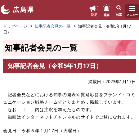
このページの本文へ
重要
防災
検索
メニュー
ペ
トップページ
知事記者会見の一覧
知事記者会見（令和5年1月17
ー
日）
ジ
の
知事記者会見の一覧
先
頭
で
知事記者会見（令和5年1月17日）
す
本
。
文
掲載日
2023年1月17日
記者会見などにおける知事の発表や質疑応答をブランド・コミ
ュニケーション戦略チームでとりまとめ，掲載しています。
なお，〔 〕内は注釈を加えたものです。
動画はインターネットチャンネルのサイトでご覧になれます。
会見日：令和５年１月17日（火曜日）