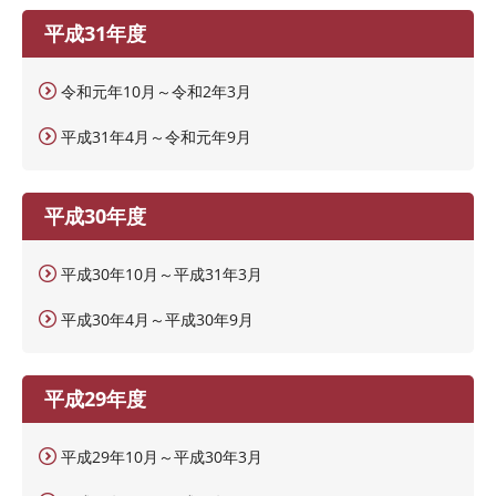
平成31年度
令和元年10月～令和2年3月
平成31年4月～令和元年9月
平成30年度
平成30年10月～平成31年3月
平成30年4月～平成30年9月
平成29年度
平成29年10月～平成30年3月