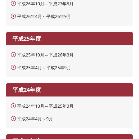
平成26年10月～平成27年3月
平成26年4月～平成26年9月
平成25年度
平成25年10月～平成26年3月
平成25年4月～平成25年9月
平成24年度
平成24年10月～平成25年3月
平成24年4月～9月