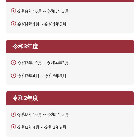
令和4年10月～令和5年3月
令和4年4月～令和4年9月
令和3年度
令和3年10月～令和4年3月
令和3年4月～令和3年9月
令和2年度
令和2年10月～令和3年3月
令和2年4月～令和2年9月