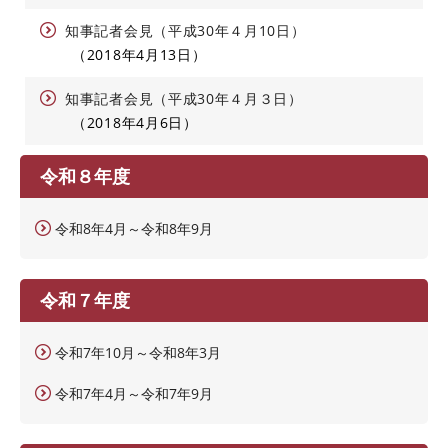
知事記者会見（平成30年４月10日）
2018年4月13日
知事記者会見（平成30年４月３日）
2018年4月6日
令和８年度
令和8年4月～令和8年9月
令和７年度
令和7年10月～令和8年3月
令和7年4月～令和7年9月