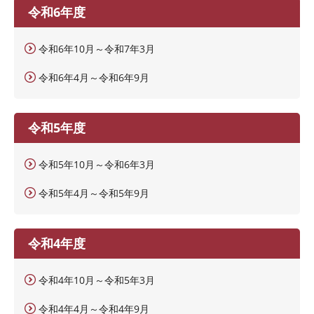
令和6年度
令和6年10月～令和7年3月
令和6年4月～令和6年9月
令和5年度
令和5年10月～令和6年3月
令和5年4月～令和5年9月
令和4年度
令和4年10月～令和5年3月
令和4年4月～令和4年9月