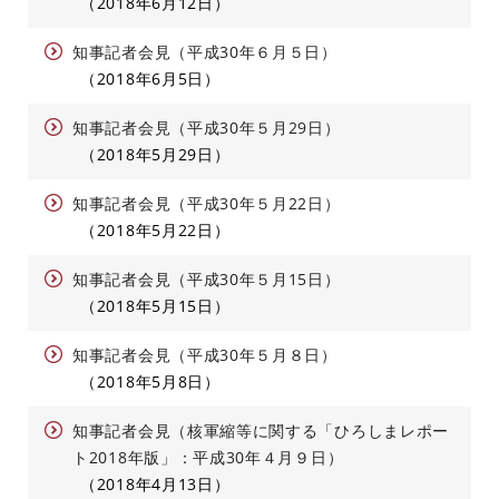
2018年6月12日
知事記者会見（平成30年６月５日）
2018年6月5日
知事記者会見（平成30年５月29日）
2018年5月29日
知事記者会見（平成30年５月22日）
2018年5月22日
知事記者会見（平成30年５月15日）
2018年5月15日
知事記者会見（平成30年５月８日）
2018年5月8日
知事記者会見（核軍縮等に関する「ひろしまレポー
ト2018年版」：平成30年４月９日）
2018年4月13日