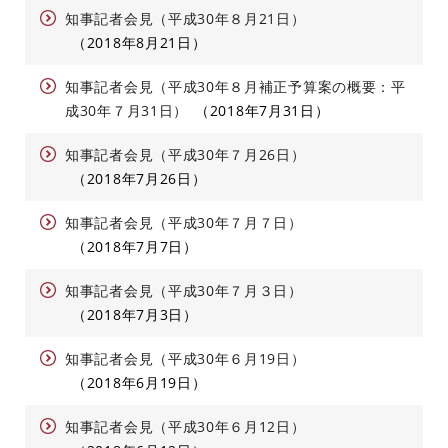
知事記者会見（平成30年８月21日）
2018年8月21日
知事記者会見（平成30年８月補正予算案の概要：平
成30年７月31日）
2018年7月31日
知事記者会見（平成30年７月26日）
2018年7月26日
知事記者会見（平成30年７月７日）
2018年7月7日
知事記者会見（平成30年７月３日）
2018年7月3日
知事記者会見（平成30年６月19日）
2018年6月19日
知事記者会見（平成30年６月12日）