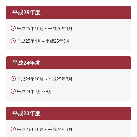
平成25年度
平成25年10月～平成26年3月
平成25年4月～平成25年9月
平成24年度
平成24年10月～平成25年3月
平成24年4月～9月
平成23年度
平成23年10月～平成24年3月