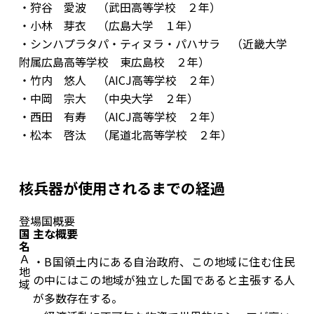
・狩谷 愛波 （武田高等学校 ２年）
・小林 芽衣 （広島大学 １年）
・シンハプラタパ・ティヌラ・パハサラ （近畿大学
附属広島高等学校 東広島校 ２年）
・竹内 悠人 （AICJ高等学校 ２年）
・中岡 宗大 （中央大学 ２年）
・西田 有寿 （AICJ高等学校 ２年）
・松本 啓汰 （尾道北高等学校 ２年）
核兵器が使用されるまでの経過
登場国概要
国
主な概要
名
Ａ
・B国領土内にある自治政府、この地域に住む住民
地
の中にはこの地域が独立した国であると主張する人
域
が多数存在する。