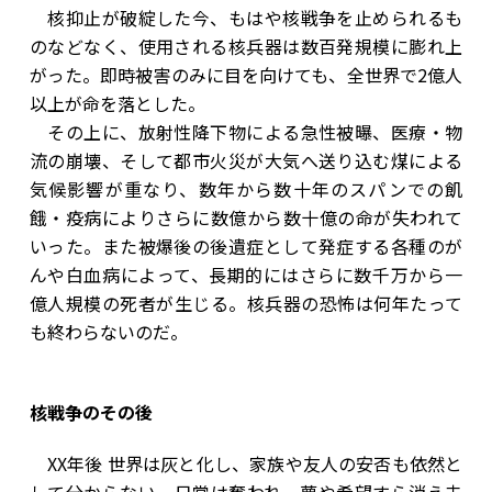
核抑止が破綻した今、もはや核戦争を止められるも
のなどなく、使用される核兵器は数百発規模に膨れ上
がった。即時被害のみに目を向けても、全世界で2億人
以上が命を落とした。
その上に、放射性降下物による急性被曝、医療・物
流の崩壊、そして都市火災が大気へ送り込む煤による
気候影響が重なり、数年から数十年のスパンでの飢
餓・疫病によりさらに数億から数十億の命が失われて
いった。また被爆後の後遺症として発症する各種のが
んや白血病によって、長期的にはさらに数千万から一
億人規模の死者が生じる。核兵器の恐怖は何年たって
も終わらないのだ。
核戦争のその後
XX年後 世界は灰と化し、家族や友人の安否も依然と
して分からない。日常は奪われ、夢や希望すら消え去