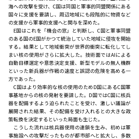
海への攻撃を受け、C国は同国と軍事的同盟関係にある
国々に支援を要請し、周辺地域にも段階的に物資など
の支援から軍事的支援へと関与を深めた。
E国はこれを「機会の窓」と判断し、C国と軍事同盟
のある国のE国がかつて統治していた地域に侵攻を開始
する。結果として地域衝突が世界的衝突に転化してし
まい核の使用がさらに拡大した。技術面ではAIによる
自動目標選定や意思決定支援、新型モデルの無人機群
といった新兵器が作戦の速度と誤認の危険を高める一
方であった。
C国はより効率的な核の使用のためD国にあるC国軍
事基地からの核の発射を要請した。D国ではC国に核兵
器を配備するよう迫られたことを受け、激しい議論が
展開された結果、その配備を受け入れるとの大きな政
策転換を決定するといった局面も生じた。
こうした流れは核兵器使用の連鎖を生み、初めは軍
事施設への攻撃だったものが都市部へと拡大し、多数