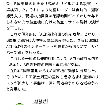
受けB国軍機の動きを「巡航ミサイルによる攻撃」と
誤検知した。それにより防空レーダーは自動的に迎撃
態勢入り、現場の指揮官は確認時間がわずかしか与え
られないため航空機に向けた防空ミサイル発射の決断
を下した。
これが偶発的に「A自治政府側の先制攻撃」となり、
B国軍は即座に大規模反撃に踏み切った。さらにB国は
A自治政府のインターネットを世界から切り離す「サイ
バー封鎖」を行った。
こうした一連の偶発的行動により、A自治政府領内で
はB国と、A自治政府の艦隊・戦闘機が交戦。
在D国C国軍基地からもC国軍機が頻繁に出撃した。
そのため、D国領土周辺の空域も巻き込まれ空爆のリ
スクが拡大して事態は一気に局地紛争から地域紛争へ
と発展した。