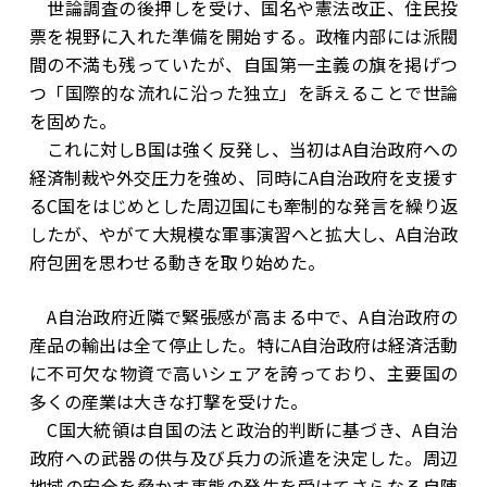
世論調査の後押しを受け、国名や憲法改正、住民投
票を視野に入れた準備を開始する。政権内部には派閥
間の不満も残っていたが、自国第一主義の旗を掲げつ
つ「国際的な流れに沿った独立」を訴えることで世論
を固めた。
これに対しB国は強く反発し、当初はA自治政府への
経済制裁や外交圧力を強め、同時にA自治政府を支援す
るC国をはじめとした周辺国にも牽制的な発言を繰り返
したが、やがて大規模な軍事演習へと拡大し、A自治政
府包囲を思わせる動きを取り始めた。
A自治政府近隣で緊張感が高まる中で、A自治政府の
産品の輸出は全て停止した。特にA自治政府は経済活動
に不可欠な物資で高いシェアを誇っており、主要国の
多くの産業は大きな打撃を受けた。
C国大統領は自国の法と政治的判断に基づき、A自治
政府への武器の供与及び兵力の派遣を決定した。周辺
地域の安全を脅かす事態の発生を受けてさらなる自陣