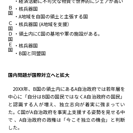
・経済活動に不可欠な物資で世界的にシェアが高い
Ｂ
・核兵器国
国
・A地域を自国の領土と主張する国
Ｃ
・核兵器国 (A地域を支援）
国
Ｄ
​・領土内にC国の基地や軍の施設がある。
国
Ｅ
・核兵器国
国
・B国と同盟国
国内問題が国際対立へと拡大
20XX年、B国の領土内にあるA自治政府では若年層を
中心に「自分はB国の国民ではなくA自治政府の国民」
と認識する人が増え、独立志向が着実に強まってい
た。C国がA自治政府を事実上支援する姿勢を見せる中
で 、A自治政府の政権は「今こそ独立の機会」と判断
した。