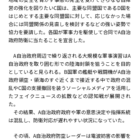
営の強化を図りたいC国は、主要な同盟国であるD国を
はじめとする主要な同盟国に対して、応じなかった場
合には同盟関係の見直しを検討するなどの強い姿勢で
協力を要請した。各国が軍事力を駆使して合同でA自治
政府防衛に当たることを宣言した。
A自治政府周辺で繰り返される大規模な軍事演習はA
自治政府を取り囲む形での陸海封鎖を狙うことを目的
としていると見られる。B国軍の艦艇や戦闘機がA自治
政府領空・領海のすぐ近くまで接近する中で政府の混
乱やC国の支援撤回を装うソーシャルメディアを活用し
たフェイクニュースの拡散などの認知戦が展開され
た。
その結果、A自治政府政府や軍の意思決定や指揮系統
は混乱し、防衛対応が遅れやすい状況になっていた。
その頃、A自治政府防空レーダーは電波妨害の影響を