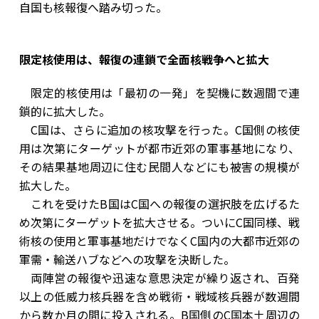
自国も核報復へ踏み切った。
限定核使用は、報復の連鎖で全面核戦争へと拡大
限定的核使用は「最初の一発」を契機に数週間で連
鎖的に拡大した。
C国は、さらに追加の核攻撃を行った。C国側の核使
用は次第にターゲットが都市近郊の軍事基地になり、
その結果基地周辺に住む民間人などにも被害の規模が
拡大した。
これを受けたB国はC国への報復の選択肢を広げるた
め次第にターゲットを拡大させる。ついにC国同様、戦
術核の使用と軍事基地だけでなくC国内の大都市近郊の
軍需・輸送ハブなどへの攻撃を決断した。
両陣営の報復や迅速な意思決定が繰り返され、百発
以上の低威力核兵器を含め戦術・戦域核兵器が数週間
から数か月の間に投入される。B国側のC国本土周辺の