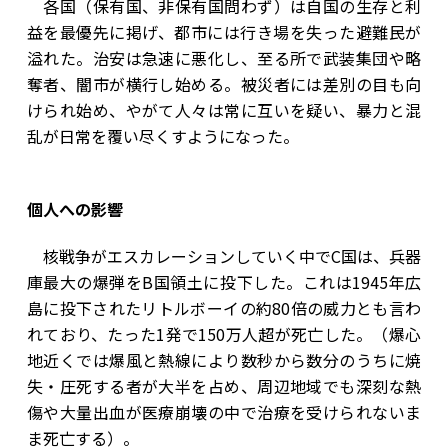
各国（保有国、非保有国問わず）は自国の生存と利
益を最優先に掲げ、都市には行き場を失った避難民が
溢れた。治安は急速に悪化し、至る所で武装集団や略
奪者、闇市が横行し始める。被災者には差別の目も向
けられ始め、やがて人々は常に互いを疑い、暴力と混
乱が日常を覆い尽くすようになった。
個人への影響
核戦争がエスカレーションしていく中でC国は、兵器
庫最大の爆弾をB国領土に投下した。これは1945年広
島に投下されたリトルボーイの約80倍の威力とも言わ
れており、たった1発で150万人超が死亡した。（爆心
地近くでは爆風と熱線により数秒から数分のうちに焼
失・圧死する者が大半を占め、周辺地域でも深刻な熱
傷や大量出血が医療崩壊の中で治療を受けられないま
ま死亡する）。