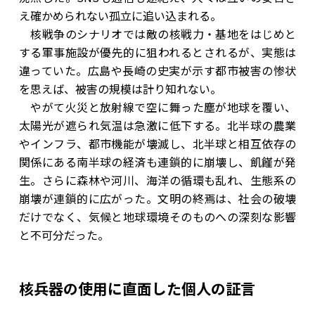
え確かめられない孤立に追い込まれる。
核戦争のシナリオでは敵の核戦力・基地をはじめと
する軍事施設が優先的に狙われるとされるが、実態は
違っていた。広島や長崎の史実が示す都市被害の惨状
を思えば、被害の規模は計り知れない。
やがて火災と放射線で空に舞った塵が地球を覆い、
太陽光が遮られ気温は急激に低下する。北半球の農業
やインフラ、都市機能が壊滅し、北半球と相互依存の
関係にある南半球の経済も連鎖的に崩壊し、飢饉が発
生。さらに森林や河川、海洋の循環も乱れ、生態系の
崩壊が連鎖的に広がった。文明の終焉は、社会の破壊
だけでなく、気候と地球環境そのものへの深刻な影響
と不可分だった。
核兵器の使用に直面した個人の証言