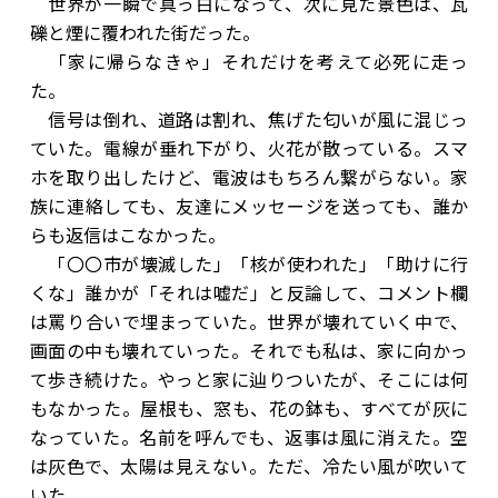
世界が一瞬で真っ白になって、次に見た景色は、瓦
礫と煙に覆われた街だった。
「家に帰らなきゃ」それだけを考えて必死に走っ
た。
信号は倒れ、道路は割れ、焦げた匂いが風に混じっ
ていた。電線が垂れ下がり、火花が散っている。スマ
ホを取り出したけど、電波はもちろん繋がらない。家
族に連絡しても、友達にメッセージを送っても、誰か
らも返信はこなかった。
「〇〇市が壊滅した」「核が使われた」「助けに行
くな」誰かが「それは嘘だ」と反論して、コメント欄
は罵り合いで埋まっていた。世界が壊れていく中で、
画面の中も壊れていった。それでも私は、家に向かっ
て歩き続けた。やっと家に辿りついたが、そこには何
もなかった。屋根も、窓も、花の鉢も、すべてが灰に
なっていた。名前を呼んでも、返事は風に消えた。空
は灰色で、太陽は見えない。ただ、冷たい風が吹いて
いた。