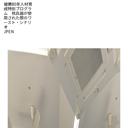
被爆80年人材育
成特別プログラ
ム 核兵器が使
用された際のワ
ースト・シナリ
オ
被爆80年人材育成特別プログラム 核兵器が使用された際の
JP
EN
ワースト・シナリオ