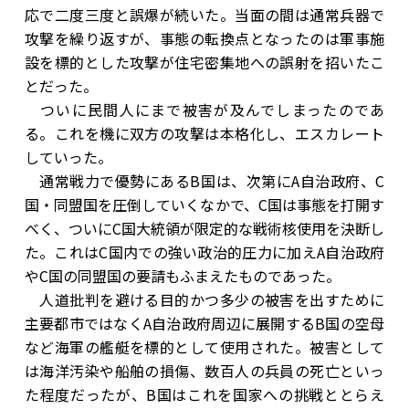
応で二度三度と誤爆が続いた。当面の間は通常兵器で
攻撃を繰り返すが、事態の転換点となったのは軍事施
設を標的とした攻撃が住宅密集地への誤射を招いたこ
とだった。
ついに民間人にまで被害が及んでしまったのであ
る。これを機に双方の攻撃は本格化し、エスカレート
していった。
通常戦力で優勢にあるB国は、次第にA自治政府、C
国・同盟国を圧倒していくなかで、C国は事態を打開す
べく、ついにC国大統領が限定的な戦術核使用を決断し
た。これはC国内での強い政治的圧力に加えA自治政府
やC国の同盟国の要請もふまえたものであった。
人道批判を避ける目的かつ多少の被害を出すために
主要都市ではなくA自治政府周辺に展開するB国の空母
など海軍の艦艇を標的として使用された。被害として
は海洋汚染や船舶の損傷、数百人の兵員の死亡といっ
た程度だったが、B国はこれを国家への挑戦ととらえ