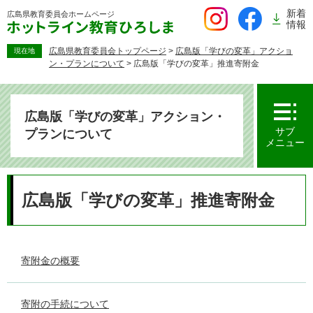
ペ
新着
広島県教育委員会
ホームページ
ー
情報
ジ
の
広島県教育委員会トップページ
>
広島版「学びの変革」アクショ
現在地
ン・プランについて
>
広島版「学びの変革」推進寄附金
先
頭
で
す。
広島版「学びの変革」アクション・
サブ
プランについて
メニュー
本
文
広島版「学びの変革」推進寄附金
寄附金の概要
寄附の手続について