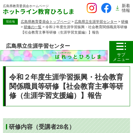
ペ
新着
広島県教育委員会
ホームページ
ー
情報
ジ
の
広島県教育委員会トップページ
>
広島県立生涯学習センター
>
研修
現在地
>
研修の一覧
>
令和２年度生涯学習振興・社会教育関係職員等研修
先
【社会教育主事等研修（生涯学習支援編）】報告
頭
で
広島県立生涯学習センター
す。
サブ
メニュー
本
文
令和２年度生涯学習振興・社会教育
関係職員等研修【社会教育主事等研
修（生涯学習支援編）】報告
研修内容（受講者28名）