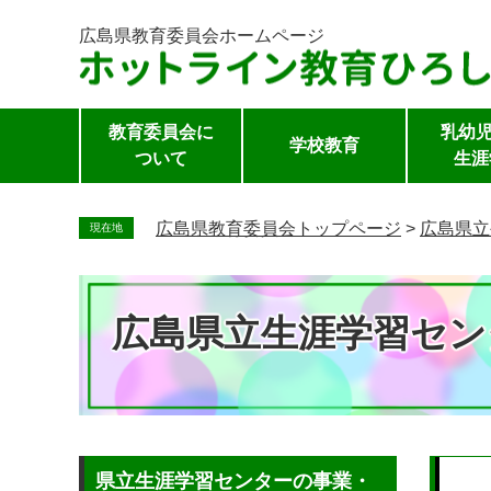
広島県教育委員会
ホームページ
教育委員会に
乳幼児
学校教育
ついて
生涯
ペ
ー
広島県教育委員会トップページ
>
広島県立
現在地
ジ
の
先
広島県立生涯学習セン
頭
で
す。
本
県立生涯学習センターの事業・