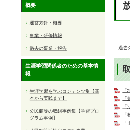
文
概要
運営方針・概要
事業・研修情報
過去の
過去の事業・報告
生涯学習関係者のための基本情
報
「
生涯学習を学ぶコンテンツ集【基
本から実践まで】
「
「
公民館等の取組事例集【学習プロ
「
グラム事例】
「