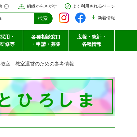
助
組織からさがす
よく利用されるページ
新着
情報
採用・
各種相談窓口
広報・統計・
研修等
・申請・募集
各種情報
供教室 教室運営のための参考情報