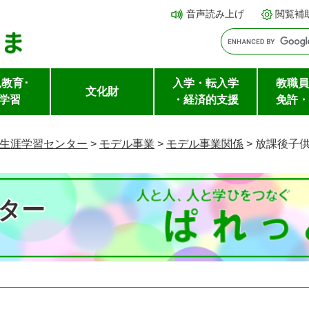
メ
本文へ
音声読み上げ
閲覧補
ニ
ュ
ー
教育･
入学・転入学
教職員
を
文化財
学習
・経済的支援
免許・
飛
ば
生涯学習センター
>
モデル事業
>
モデル事業関係
>
放課後子
し
て
ター