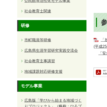
公民館等活性化モデル事業
社会教育士関連
研修
「
市町職員等研修
(平成2
広島県生涯学習研究実践交流会
「安
社会教育主事講習
地域課題対応研修支援
モデル事業
広島版「学びから始まる地域づく
りプロジェクト」（略称：ひろプ