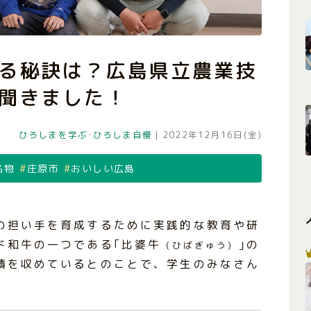
る秘訣は？広島県立農業技
聞きました！
ひろしまを学ぶ
･
ひろしま自慢
|
2022年12月16日(金)
名物
庄原市
おいしい広島
の担い手を育成するために実践的な教育や研
ド和牛の一つである｢比婆牛
｣の
(ひばぎゅう)
績を収めているとのことで、学生のみなさん