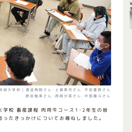
技術大学校｜渡邉飛翔さん･土居美月さん･平田喜幹さん
原田勉実さん･西岡沙菜さん･中部雅斗さん
学校 畜産課程 肉用牛コース1･2年生の皆
思ったきっかけについてお尋ねしました。