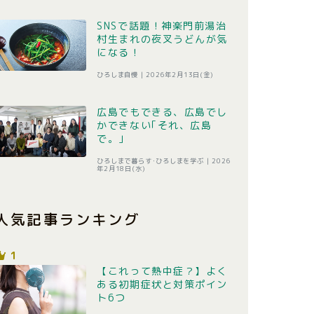
SNSで話題！神楽門前湯治
村生まれの夜叉うどんが気
になる！
ひろしま自慢 |
2026年2月13日(金)
広島でもできる、広島でし
かできない｢それ、広島
で。｣
ひろしまで暮らす･ひろしまを学ぶ |
2026
年2月18日(水)
人気記事ランキング
1
【これって熱中症？】よく
ある初期症状と対策ポイン
ト6つ