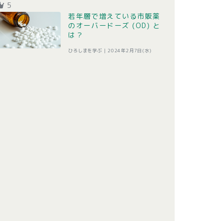
5
若年層で増えている市販薬
のオーバードーズ (OD) と
は？
ひろしまを学ぶ |
2024年2月7日(水)