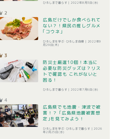
ひろしまで暮らす |
2022年8月3日(水)
2
広島だけでしか食べられて
ない？！県民の推しグルメ
｢コウネ｣
ひろしまを学ぶ･ひろしま自慢 |
2022年9
月29日(木)
3
防災士厳選10個！本当に
必要な防災グッズは？リス
トで確認も これがないと
困る！
ひろしまで暮らす |
2022年7月6日(水)
4
広島県でも地震・津波で被
害！？ ｢広島県地震被害想
定｣を見てみよう！
ひろしまを学ぶ･ひろしまで暮らす |
2026
年2月25日(水)