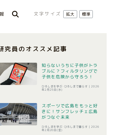
文字サイズ
報
拡大
標準
研究員のオススメ記事
知らないうちに子供がトラ
ブルに？フィルタリングで
子供を危険から守ろう！
ひろしまを学ぶ･ひろしまで暮らす |
2026
年2月25日(水)
スポーツで広島をもっと好
きに！サンフレッチェ広島
がつなぐ未来
ひろしまを学ぶ･ひろしまで暮らす |
2026
年2月20日(金)