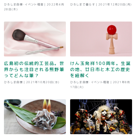
ひろしま自慢･イベント情報 |
2022年4月
ひろしまで暮らす |
2021年12月20日(月)
28日(木)
広島初の伝統的工芸品。世
けん玉発祥100周年。生誕
界からも注目される熊野筆
の地、廿日市と木工の歴史
ってどんな筆？
を紐解く
ひろしま自慢 |
2021年10月20日(水)
ひろしま自慢･イベント情報 |
2021年8月
17日(火)