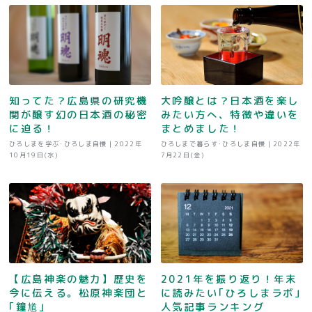
知ってた？広島県の研究機
大吟醸とは？日本酒を楽し
関が醸す幻の日本酒の秘密
みたい方へ、特徴や違いを
に迫る！
まとめました！
ひろしまを学ぶ･ひろしま自慢 |
2022年
ひろしまで暮らす･ひろしま自慢 |
2022年
10月19日(水)
7月22日(金)
【広島神楽の魅力】歴史を
2021年を振り返り！年末
今に伝える。松原神楽団と
に読みたい｢ひろしまラボ｣
｢鐘馗｣
人気記事ランキング