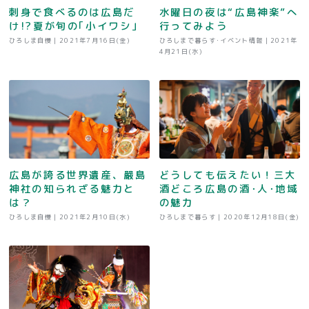
刺身で食べるのは広島だ
水曜日の夜は“広島神楽”へ
け!?夏が旬の｢小イワシ｣
行ってみよう
ひろしま自慢 |
2021年7月16日(金)
ひろしまで暮らす･イベント情報 |
2021年
4月21日(水)
広島が誇る世界遺産、嚴島
どうしても伝えたい！三大
神社の知られざる魅力と
酒どころ広島の酒･人･地域
は？
の魅力
ひろしま自慢 |
2021年2月10日(水)
ひろしまで暮らす |
2020年12月18日(金)