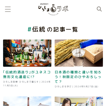
伝統
の記事一覧
｢伝統的酒造り｣がユネスコ
日本酒の種類と違いを知ろ
無形文化遺産に!?
う！秋限定のひやおろしっ
て？
ひろしま自慢･ひろしまで暮らす |
2024年
11月5日(火)
ひろしまを学ぶ |
2024年9月27日(金)