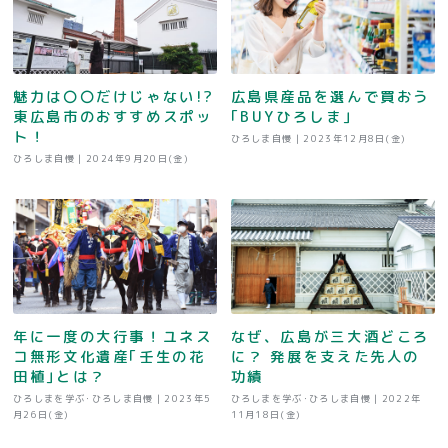
魅力は〇〇だけじゃない!?
広島県産品を選んで買おう
東広島市のおすすめスポッ
｢BUYひろしま｣
ト！
ひろしま自慢 |
2023年12月8日(金)
ひろしま自慢 |
2024年9月20日(金)
年に一度の大行事！ユネス
なぜ、広島が三大酒どころ
コ無形文化遺産｢壬生の花
に？ 発展を支えた先人の
田植｣とは？
功績
ひろしまを学ぶ･ひろしま自慢 |
2023年5
ひろしまを学ぶ･ひろしま自慢 |
2022年
月26日(金)
11月18日(金)