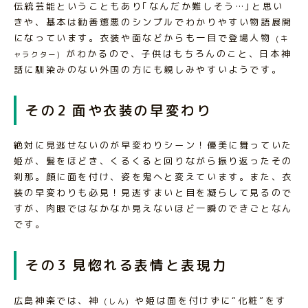
伝統芸能ということもあり｢なんだか難しそう…｣と思い
きや、基本は勧善懲悪のシンプルでわかりやすい物語展開
になっています。衣装や面などからも一目で登場人物
(キ
がわかるので、子供はもちろんのこと、日本神
ャラクター)
話に馴染みのない外国の方にも親しみやすいようです。
その2 面や衣装の早変わり
絶対に見逃せないのが早変わりシーン！優美に舞っていた
姫が、髪をほどき、くるくると回りながら振り返ったその
刹那。顔に面を付け、姿を鬼へと変えています。また、衣
装の早変わりも必見！見逃すまいと目を凝らして見るので
すが、肉眼ではなかなか見えないほど一瞬のできごとなん
です。
その3 見惚れる表情と表現力
広島神楽では、神
や姫は面を付けずに“化粧”をす
(しん)