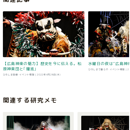
【広島神楽の魅力】歴史を今に伝える。松
水曜日の夜は“広島神
原神楽団と｢鐘馗｣
ひろしまで暮らす･イベント情報 |
2
ひろしま自慢･イベント情報 |
2022年4月28日(木)
関連する研究メモ