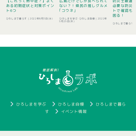
【これって熱中症？】よく
広島だけでしか食べられて
防災士厳選1
ある初期症状と対策ポイン
ない？！県民の推しグルメ
必要な防災
ト6つ
｢コウネ｣
トで確認も 
困る！
ひろしまで暮らす |
2022年8月3日(水)
ひろしまを学ぶ･ひろしま自慢 |
2022年
9月29日(木)
ひろしまで暮らす 
ひろしまを学ぶ
ひろしま自慢
ひろしまで暮ら
す
イベント情報