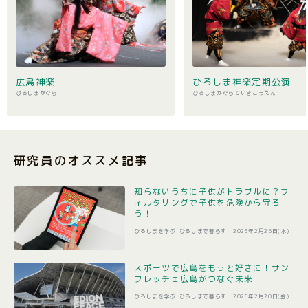
広島神楽
ひろしま神楽定期公演
ひろしまかぐら
ひろしまかぐらていきこうえん
研究員のオススメ記事
知らないうちに子供がトラブルに？フ
ィルタリングで子供を危険から守ろ
う！
ひろしまを学ぶ･ひろしまで暮らす |
2026年2月25日(水)
スポーツで広島をもっと好きに！サン
フレッチェ広島がつなぐ未来
ひろしまを学ぶ･ひろしまで暮らす |
2026年2月20日(金)