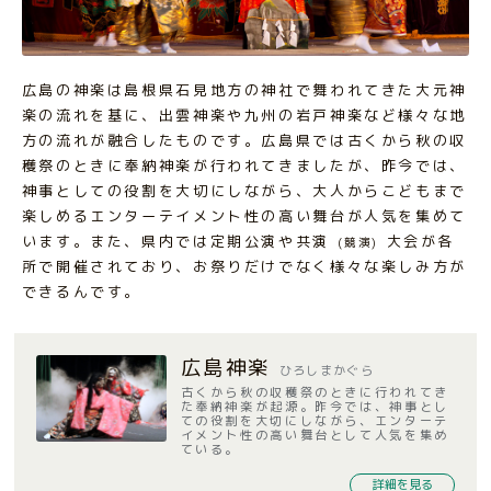
広島の神楽は島根県石見地方の神社で舞われてきた大元神
楽の流れを基に、出雲神楽や九州の岩戸神楽など様々な地
方の流れが融合したものです。広島県では古くから秋の収
穫祭のときに奉納神楽が行われてきましたが、昨今では、
神事としての役割を大切にしながら、大人からこどもまで
楽しめるエンターテイメント性の高い舞台が人気を集めて
います。また、県内では定期公演や共演
大会が各
(競演)
所で開催されており、お祭りだけでなく様々な楽しみ方が
できるんです。
広島神楽
ひろしまかぐら
古くから秋の収穫祭のときに行われてき
た奉納神楽が起源。昨今では、神事とし
ての役割を大切にしながら、エンターテ
イメント性の高い舞台として人気を集め
ている。
詳細を見る