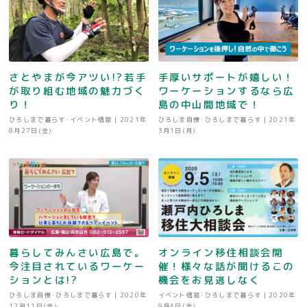
さとやまが今アツい!?若手
手厚いサポートが嬉しい！
が取り組む地域の魅力づく
ワーケーションするなら広
り！
島の中山間地域で！
ひろしまで暮らす･イベント情報 |
2021年
ひろしま自慢･ひろしまで暮らす |
2021年
8月27日(金)
3月1日(月)
暮らしてみんさい広島で。
オンライン移住相談会開
今注目されているワーケー
催！様々な話が聞けるこの
ションとは!?
機会をお見逃しなく
ひろしま自慢･ひろしまで暮らす |
2020年
イベント情報･ひろしまで暮らす |
2020年
12月11日(金)
9月4日(金)