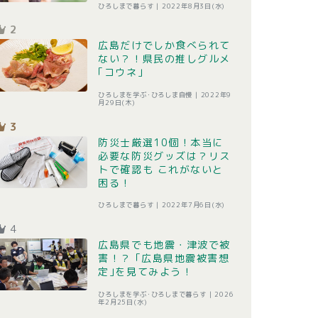
ひろしまで暮らす |
2022年8月3日(水)
2
広島だけでしか食べられて
ない？！県民の推しグルメ
｢コウネ｣
ひろしまを学ぶ･ひろしま自慢 |
2022年9
月29日(木)
3
防災士厳選10個！本当に
必要な防災グッズは？リス
トで確認も これがないと
困る！
ひろしまで暮らす |
2022年7月6日(水)
4
広島県でも地震・津波で被
害！？ ｢広島県地震被害想
定｣を見てみよう！
ひろしまを学ぶ･ひろしまで暮らす |
2026
年2月25日(水)