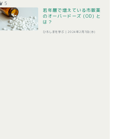
5
若年層で増えている市販薬
のオーバードーズ (OD) と
は？
ひろしまを学ぶ |
2024年2月7日(水)