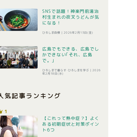
SNSで話題！神楽門前湯治
村生まれの夜叉うどんが気
になる！
ひろしま自慢 |
2026年2月13日(金)
広島でもできる、広島でし
かできない｢それ、広島
で。｣
ひろしまで暮らす･ひろしまを学ぶ |
2026
年2月18日(水)
人気記事ランキング
1
【これって熱中症？】よく
ある初期症状と対策ポイン
ト6つ