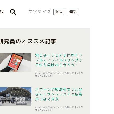
文字サイズ
報
拡大
標準
研究員のオススメ記事
知らないうちに子供がトラ
ブルに？フィルタリングで
子供を危険から守ろう！
ひろしまを学ぶ･ひろしまで暮らす |
2026
年2月25日(水)
スポーツで広島をもっと好
きに！サンフレッチェ広島
がつなぐ未来
ひろしまを学ぶ･ひろしまで暮らす |
2026
年2月20日(金)