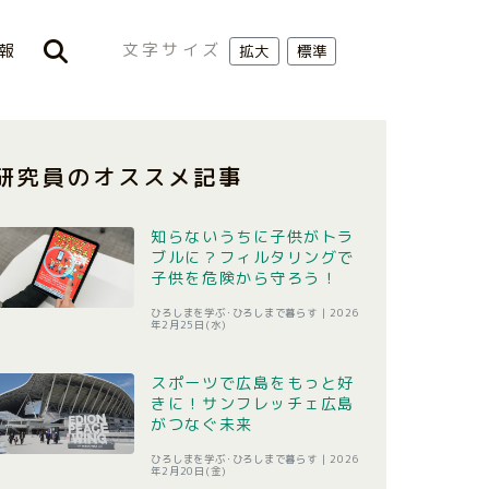
文字サイズ
報
拡大
標準
研究員のオススメ記事
知らないうちに子供がトラ
ブルに？フィルタリングで
子供を危険から守ろう！
ひろしまを学ぶ･ひろしまで暮らす |
2026
年2月25日(水)
スポーツで広島をもっと好
きに！サンフレッチェ広島
がつなぐ未来
ひろしまを学ぶ･ひろしまで暮らす |
2026
年2月20日(金)