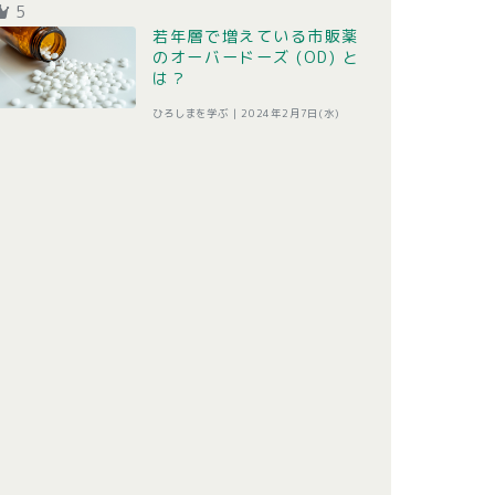
5
若年層で増えている市販薬
のオーバードーズ (OD) と
は？
ひろしまを学ぶ |
2024年2月7日(水)