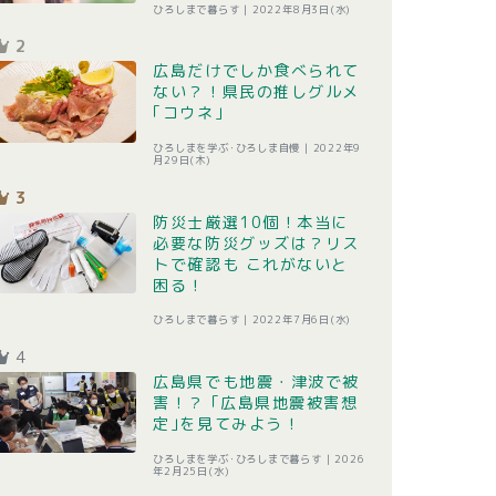
ひろしまで暮らす |
2022年8月3日(水)
2
広島だけでしか食べられて
ない？！県民の推しグルメ
｢コウネ｣
ひろしまを学ぶ･ひろしま自慢 |
2022年9
月29日(木)
3
防災士厳選10個！本当に
必要な防災グッズは？リス
トで確認も これがないと
困る！
ひろしまで暮らす |
2022年7月6日(水)
4
広島県でも地震・津波で被
害！？ ｢広島県地震被害想
定｣を見てみよう！
ひろしまを学ぶ･ひろしまで暮らす |
2026
年2月25日(水)