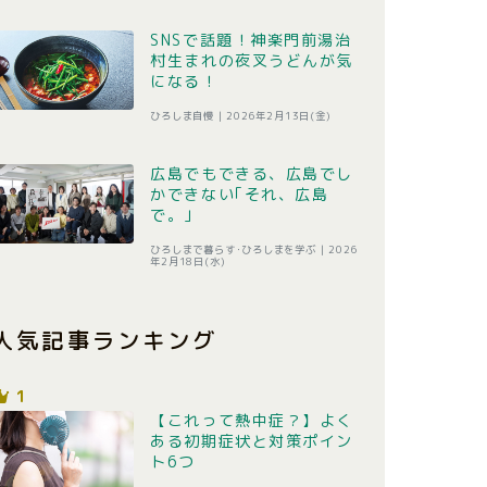
SNSで話題！神楽門前湯治
村生まれの夜叉うどんが気
になる！
ひろしま自慢 |
2026年2月13日(金)
広島でもできる、広島でし
かできない｢それ、広島
で。｣
ひろしまで暮らす･ひろしまを学ぶ |
2026
年2月18日(水)
人気記事ランキング
1
【これって熱中症？】よく
ある初期症状と対策ポイン
ト6つ