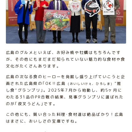
広島のグルメといえば、お好み焼や牡蠣はもちろんです
が、その他にもまだまだ知られていない魅力的な食材や食
文化がたくさんあります。
広島の次なる食のヒーローを発掘し盛り上げていこうと企
画された広島県の｢OK‼広島
“推
(おいしいけぇ、ひろしま)
し食”グランプリ｣。2025年7月から始動し、約5ヶ月に
わたる31品のPR合戦の結果、見事グランプリに選ばれた
のが｢夜叉うどん｣です。
この他にも、競い合った料理･食材達は絶品ばかり！広島
はまさに、おいしさの宝庫ですね。