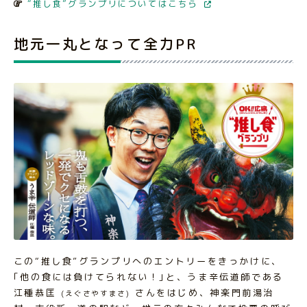
“推し食”グランプリについてはこちら
地元一丸となって全力PR
この“推し食”グランプリへのエントリーをきっかけに、
｢他の食には負けてられない！｣と、うま辛伝道師である
江種恭匡
さんをはじめ、神楽門前湯治
(えぐさやすまさ)