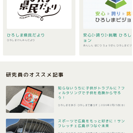
ひろしま県民だより
安心▷誇り▷挑戦 ひろし
ョン
ひろしまけんみんだより
あんしん ほこり ちょうせん ひろしまビジ
研究員のオススメ記事
知らないうちに子供がトラブルに？フ
ィルタリングで子供を危険から守ろ
う！
ひろしまを学ぶ･ひろしまで暮らす |
2026年2月25日(水)
スポーツで広島をもっと好きに！サン
フレッチェ広島がつなぐ未来