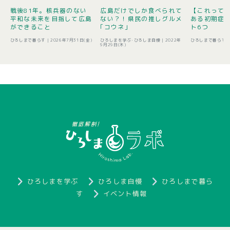
戦後81年。核兵器のない
広島だけでしか食べられて
【これって
平和な未来を目指して広島
ない？！県民の推しグルメ
ある初期症
ができること
｢コウネ｣
ト6つ
ひろしまで暮らす |
2026年7月31日(金)
ひろしまを学ぶ･ひろしま自慢 |
2022年
ひろしまで暮らす 
9月29日(木)
ひろしまを学ぶ
ひろしま自慢
ひろしまで暮ら
す
イベント情報