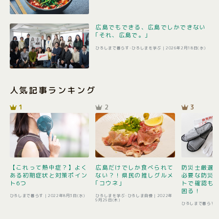
広島でもできる、広島でしかできない
｢それ、広島で。｣
ひろしまで暮らす･ひろしまを学ぶ |
2026年2月18日(水)
人気記事ランキング
1
2
3
【これって熱中症？】よく
広島だけでしか食べられて
防災士厳選1
ある初期症状と対策ポイン
ない？！県民の推しグルメ
必要な防災
ト6つ
｢コウネ｣
トで確認も 
困る！
ひろしまで暮らす |
2022年8月3日(水)
ひろしまを学ぶ･ひろしま自慢 |
2022年
9月29日(木)
ひろしまで暮らす 