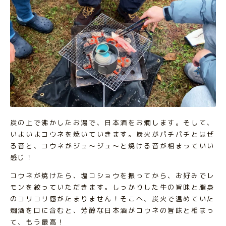
炭の上で沸かしたお湯で、日本酒をお燗します。そして、
いよいよコウネを焼いていきます。炭火がパチパチとはぜ
る音と、コウネがジュ～ジュ～と焼ける音が相まっていい
感じ！
コウネが焼けたら、塩コショウを振ってから、お好みでレ
モンを絞っていただきます。しっかりした牛の旨味と脂身
のコリコリ感がたまりません！そこへ、炭火で温めていた
燗酒を口に含むと、芳醇な日本酒がコウネの旨味と相まっ
て、もう最高！