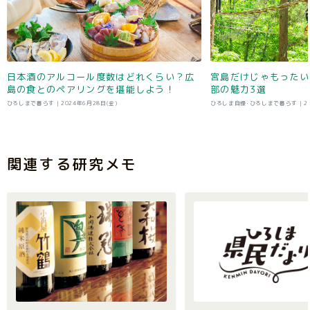
日本酒のアルコール度数はどれくらい？広
宮島だけじゃもったい
島の食とのペアリングを堪能しよう！
部の魅力3選
ひろしまで暮らす |
2024年6月28日(金)
ひろしま自慢･ひろしまで暮らす |
2
関連する研究メモ