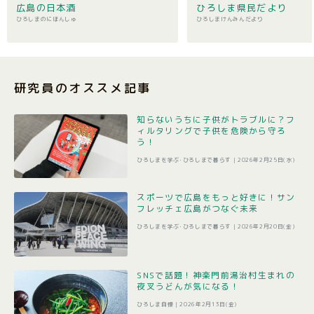
広島の日本酒
ひろしま県民だより
ひろしまのにほんしゅ
ひろしまけんみんだより
研究員のオススメ記事
知らないうちに子供がトラブルに？フ
ィルタリングで子供を危険から守ろ
う！
ひろしまを学ぶ･ひろしまで暮らす |
2026年2月25日(水)
スポーツで広島をもっと好きに！サン
フレッチェ広島がつなぐ未来
ひろしまを学ぶ･ひろしまで暮らす |
2026年2月20日(金)
SNSで話題！神楽門前湯治村生まれの
夜叉うどんが気になる！
ひろしま自慢 |
2026年2月13日(金)