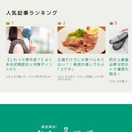
人気記事ランキング
1
2
3
【これって熱中症？】よく
広島だけでしか食べられて
防災士厳選1
ある初期症状と対策ポイン
ない？！県民の推しグルメ
必要な防災
ト6つ
｢コウネ｣
トで確認も 
困る！
ひろしまで暮らす |
2022年8月3日(水)
ひろしまを学ぶ･ひろしま自慢 |
2022年
9月29日(木)
ひろしまで暮らす 