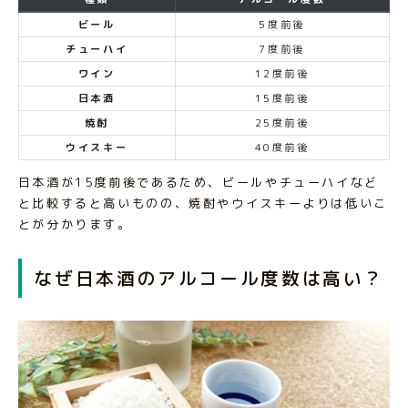
ビール
5度前後
チューハイ
7度前後
ワイン
12度前後
日本酒
15度前後
焼酎
25度前後
ウイスキー
40度前後
日本酒が15度前後であるため、ビールやチューハイなど
と比較すると高いものの、焼酎やウイスキーよりは低いこ
とが分かります。
なぜ日本酒のアルコール度数は高い？