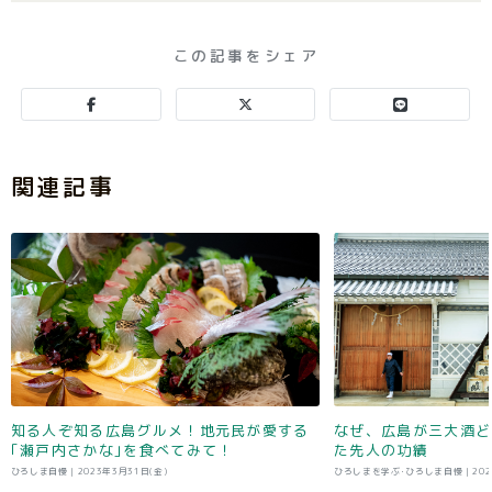
この記事をシェア
関連記事
知る人ぞ知る広島グルメ！地元民が愛する
なぜ、広島が三大酒ど
｢瀬戸内さかな｣を食べてみて！
た先人の功績
ひろしま自慢 |
2023年3月31日(金)
ひろしまを学ぶ･ひろしま自慢 |
20