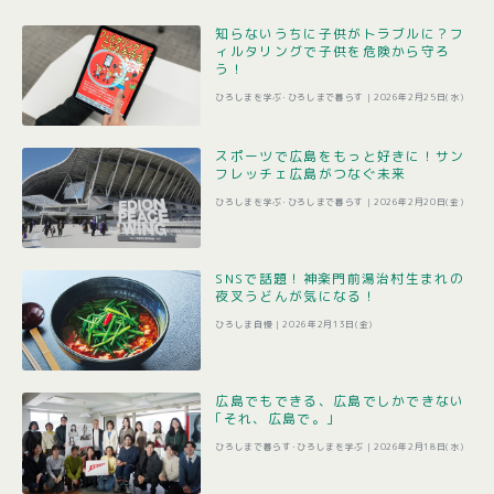
知らないうちに子供がトラブルに？フ
ィルタリングで子供を危険から守ろ
う！
ひろしまを学ぶ･ひろしまで暮らす |
2026年2月25日(水)
スポーツで広島をもっと好きに！サン
フレッチェ広島がつなぐ未来
ひろしまを学ぶ･ひろしまで暮らす |
2026年2月20日(金)
SNSで話題！神楽門前湯治村生まれの
夜叉うどんが気になる！
ひろしま自慢 |
2026年2月13日(金)
広島でもできる、広島でしかできない
｢それ、広島で。｣
ひろしまで暮らす･ひろしまを学ぶ |
2026年2月18日(水)