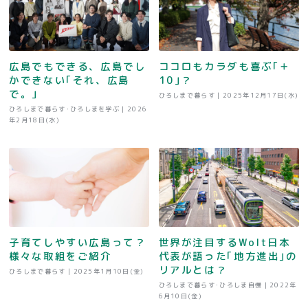
広島でもできる、広島でし
ココロもカラダも喜ぶ｢＋
かできない｢それ、広島
10｣？
で。｣
ひろしまで暮らす |
2025年12月17日(水)
ひろしまで暮らす･ひろしまを学ぶ |
2026
年2月18日(水)
子育てしやすい広島って？
世界が注目するWolt日本
様々な取組をご紹介
代表が語った｢地方進出｣の
リアルとは？
ひろしまで暮らす |
2025年1月10日(金)
ひろしまで暮らす･ひろしま自慢 |
2022年
6月10日(金)