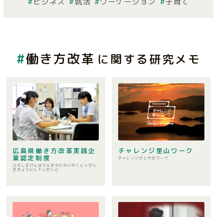
ビジネス
就活
ワーケーション
子育て
働き方改革
に関する研究メモ
広島県働き方改革実践企
チャレンジ里山ワーク
業認定制度
チャレンジさとやまワーク
ひろしまけんはたらきかたかいかくじっせん
きぎょうにんていせいど