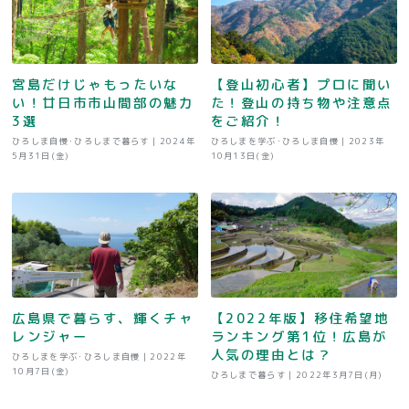
宮島だけじゃもったいな
【登山初心者】プロに聞い
い！廿日市市山間部の魅力
た！登山の持ち物や注意点
3選
をご紹介！
ひろしま自慢･ひろしまで暮らす |
2024年
ひろしまを学ぶ･ひろしま自慢 |
2023年
5月31日(金)
10月13日(金)
広島県で暮らす、輝くチャ
【2022年版】移住希望地
レンジャー
ランキング第1位！広島が
人気の理由とは？
ひろしまを学ぶ･ひろしま自慢 |
2022年
10月7日(金)
ひろしまで暮らす |
2022年3月7日(月)