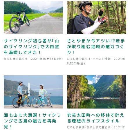
サイクリング初心者が｢山
さとやまが今アツい!?若手
のサイクリング｣で大自然
が取り組む地域の魅力づく
を満喫してきた！
り！
ひろしまで暮らす |
2021年10月15日(金)
ひろしまで暮らす･イベント情報 |
2021年
8月27日(金)
海も山も大満喫！サイクリ
安芸太田町への移住で叶え
ングで広島の魅力を再発
る理想のライフスタイル
見！
ひろしま自慢･ひろしまで暮らす |
2021年