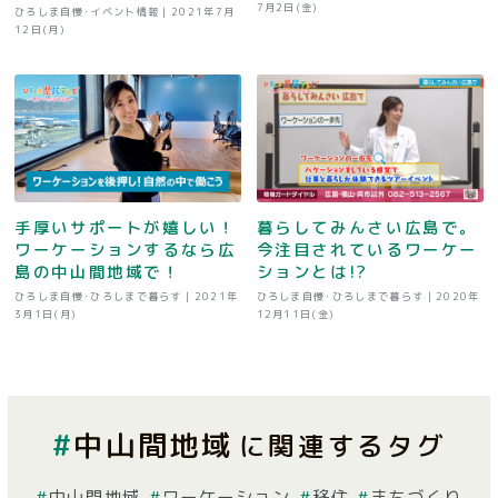
7月2日(金)
ひろしま自慢･イベント情報 |
2021年7月
12日(月)
手厚いサポートが嬉しい！
暮らしてみんさい広島で。
ワーケーションするなら広
今注目されているワーケー
島の中山間地域で！
ションとは!?
ひろしま自慢･ひろしまで暮らす |
2021年
ひろしま自慢･ひろしまで暮らす |
2020年
3月1日(月)
12月11日(金)
中山間地域
に関連するタグ
中山間地域
ワーケーション
移住
まちづくり