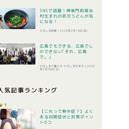
SNSで話題！神楽門前湯治
村生まれの夜叉うどんが気
になる！
ひろしま自慢 |
2026年2月13日(金)
広島でもできる、広島でし
かできない｢それ、広島
で。｣
ひろしまで暮らす･ひろしまを学ぶ |
2026
年2月18日(水)
人気記事ランキング
1
【これって熱中症？】よく
ある初期症状と対策ポイン
ト6つ