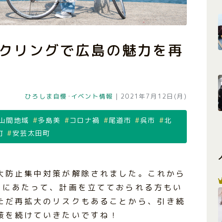
クリングで広島の魅力を再
ひろしま自慢
･
イベント情報
|
2021年7月12日(月)
山間地域
多島美
コロナ禍
尾道市
呉市
北
町
安芸太田町
大防止集中対策が解除されました。これから
るにあたって、計画を立てておられる方もい
ただ再拡大のリスクもあることから、引き続
策を続けていきたいですね！