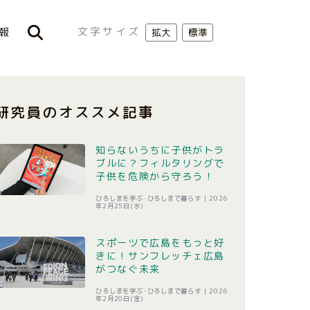
文字サイズ
報
拡大
標準
研究員のオススメ記事
知らないうちに子供がトラ
ブルに？フィルタリングで
子供を危険から守ろう！
ひろしまを学ぶ･ひろしまで暮らす |
2026
年2月25日(水)
スポーツで広島をもっと好
きに！サンフレッチェ広島
がつなぐ未来
ひろしまを学ぶ･ひろしまで暮らす |
2026
年2月20日(金)