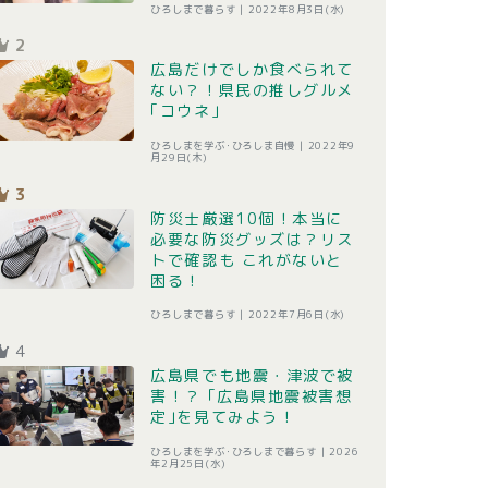
ひろしまで暮らす |
2022年8月3日(水)
2
広島だけでしか食べられて
ない？！県民の推しグルメ
｢コウネ｣
ひろしまを学ぶ･ひろしま自慢 |
2022年9
月29日(木)
3
防災士厳選10個！本当に
必要な防災グッズは？リス
トで確認も これがないと
困る！
ひろしまで暮らす |
2022年7月6日(水)
4
広島県でも地震・津波で被
害！？ ｢広島県地震被害想
定｣を見てみよう！
ひろしまを学ぶ･ひろしまで暮らす |
2026
年2月25日(水)