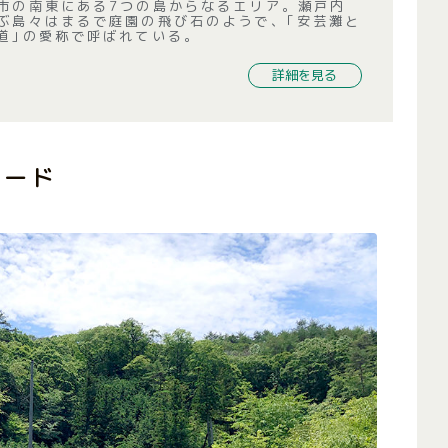
市の南東にある7つの島からなるエリア。瀬戸内
ぶ島々はまるで庭園の飛び石のようで、｢安芸灘と
道｣の愛称で呼ばれている。
詳細を見る
ロード