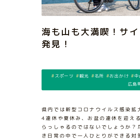
海も山も大満喫！サイ
発見！
スポーツ
観光
名所
お出かけ
中
広島
県内では新型コロナウイルス感染拡
4連休や夏休み、お盆の連休を迎え
らっしゃるのではないでしょうか？
き日常の中で一人ひとりができる対