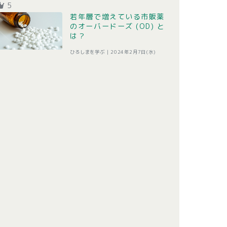
5
若年層で増えている市販薬
のオーバードーズ (OD) と
は？
ひろしまを学ぶ |
2024年2月7日(水)