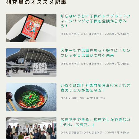
研究員のオススメ記事
知らないうちに子供がトラブルに？フ
ィルタリングで子供を危険から守ろ
う！
ひろしまを学ぶ･ひろしまで暮らす |
2026年2月25日(水)
スポーツで広島をもっと好きに！サン
フレッチェ広島がつなぐ未来
ひろしまを学ぶ･ひろしまで暮らす |
2026年2月20日(金)
SNSで話題！神楽門前湯治村生まれの
夜叉うどんが気になる！
ひろしま自慢 |
2026年2月13日(金)
広島でもできる、広島でしかできない
｢それ、広島で。｣
ひろしまで暮らす･ひろしまを学ぶ |
2026年2月18日(水)