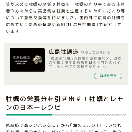
等が求める牡蠣の品質や特徴を、牡蠣の作り手である生産
者の方々からは高品質な牡蠣を生産するためのこだわり等
について意見交換等を行いました。国内外に広島の牡蠣を
広めていくための情報や取組は｢広島牡蠣道｣で紹介して
います。
広島牡蠣道
ひろしまかきどう
｢広島の牡蠣｣の特徴や調理法など、県産
の牡蠣に関する情報を日本国内外のバイ
ヤー等に向けて発信するサイト。
詳細を見る
牡蠣の栄養分を引き出す！牡蠣とレモ
ンの日本一レシピ
低脂肪で高タンパクなことから｢海のミルク｣ともいわれ
る牡蠣。亜鉛や鉄分、ビタミンA,C,B1,B2やアミノ酸の