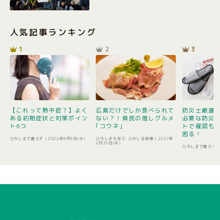
人気記事ランキング
1
2
3
【これって熱中症？】よく
広島だけでしか食べられて
防災士厳選1
ある初期症状と対策ポイン
ない？！県民の推しグルメ
必要な防災
ト6つ
｢コウネ｣
トで確認も 
困る！
ひろしまで暮らす |
2022年8月3日(水)
ひろしまを学ぶ･ひろしま自慢 |
2022年
9月29日(木)
ひろしまで暮らす 