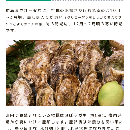
広島県では一般的に、牡蠣の水揚げが行われるのは10月
～3月頃。最も身入りが良い
(グリコーゲンをしっかり蓄えてプ
旬の時期は、12月～2月頃の寒い時期
リっとよく太った状態)
です。
県内で養殖されている牡蠣はほぼマガキ
。梅雨時
(真牡蠣)
期から夏にかけて産卵します。産卵後は栄養分を使い果た
し、身が透明な｢水牡蠣｣と呼ばれる状態になります。こ