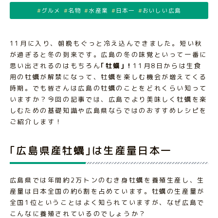
グルメ
名物
水産業
日本一
おいしい広島
11月に入り、朝晩もぐっと冷え込んできました。短い秋
が過ぎると冬の到来です。広島の冬の味覚といって一番に
思い出されるのはもちろん
｢牡蠣｣！
11月8日からは生食
用の牡蠣が解禁になって、牡蠣を楽しむ機会が増えてくる
時期。でも皆さんは広島の牡蠣のことをどれくらい知って
いますか？今回の記事では、広島でより美味しく牡蠣を楽
しむための基礎知識や広島県ならではのおすすめレシピを
ご紹介します！
｢広島県産牡蠣｣は生産量日本一
広島県では年間約2万トンのむき身牡蠣を養殖生産し、生
産量は日本全国の約6割を占めています。牡蠣の生産量が
全国1位ということはよく知られていますが、なぜ広島で
こんなに養殖されているのでしょうか？