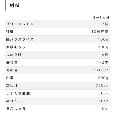
材料
2～3人分
グリーンレモン
2個
牡蠣
10粒程度
豚バラスライス
150g
大根おろし
200g
しいたけ
4枚
長ねぎ
1/2本
えのき
1パック
白菜
200g
だし汁
720cc
うすくち醤油
50cc
みりん
30cc
黒こしょう
少々