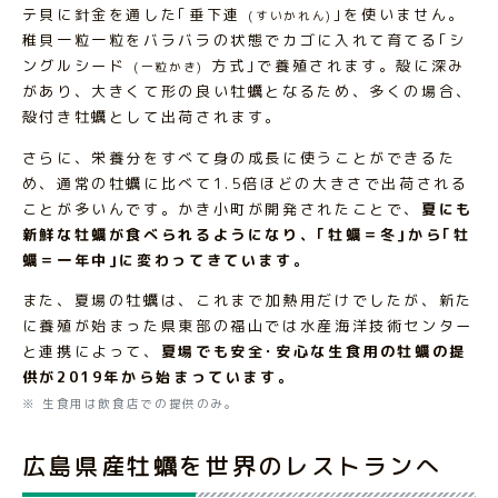
テ貝に針金を通した｢垂下連
｣を使いません。
(すいかれん)
稚貝一粒一粒をバラバラの状態でカゴに入れて育てる｢シ
ングルシード
方式｣で養殖されます。殻に深み
(一粒かき)
があり、大きくて形の良い牡蠣となるため、多くの場合、
殻付き牡蠣として出荷されます。
さらに、栄養分をすべて身の成長に使うことができるた
め、通常の牡蠣に比べて1.5倍ほどの大きさで出荷される
ことが多いんです。かき小町が開発されたことで、
夏にも
新鮮な牡蠣が食べられるようになり、｢牡蠣＝冬｣から｢牡
蠣＝一年中｣に変わってきています。
また、夏場の牡蠣は、これまで加熱用だけでしたが、新た
に養殖が始まった県東部の福山では水産海洋技術センター
と連携によって、
夏場でも安全･安心な生食用の牡蠣の提
供が2019年から始まっています。
※ 生食用は飲食店での提供のみ。
広島県産牡蠣を世界のレストランへ