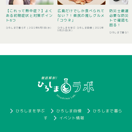
【これって熱中症？】よく
広島だけでしか食べられて
防災士厳選1
ある初期症状と対策ポイン
ない？！県民の推しグルメ
必要な防災
ト6つ
｢コウネ｣
トで確認も 
困る！
ひろしまで暮らす |
2022年8月3日(水)
ひろしまを学ぶ･ひろしま自慢 |
2022年
9月29日(木)
ひろしまで暮らす 
ひろしまを学ぶ
ひろしま自慢
ひろしまで暮ら
す
イベント情報