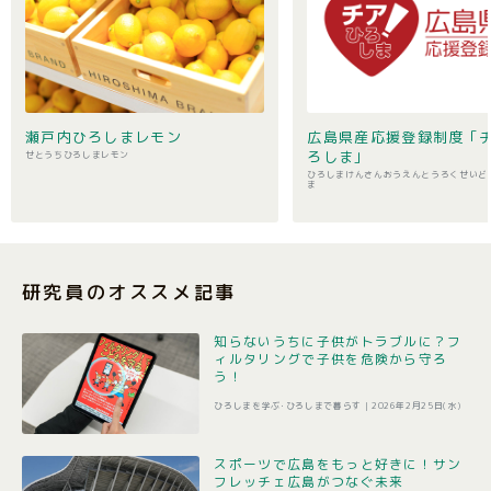
瀬戸内ひろしまレモン
広島県産応援登録制度 ｢
ろしま｣
せとうちひろしまレモン
ひろしまけんさんおうえんとうろくせいど
ま
研究員のオススメ記事
知らないうちに子供がトラブルに？フ
ィルタリングで子供を危険から守ろ
う！
ひろしまを学ぶ･ひろしまで暮らす |
2026年2月25日(水)
スポーツで広島をもっと好きに！サン
フレッチェ広島がつなぐ未来