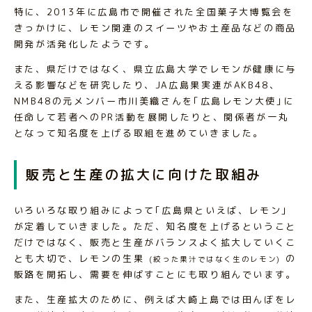
特に、2013年に広島市で開催された全国菓子大博覧会を
きっかけに、レモン関連のスイーツやお土産品などの商品
開発が活発化したようです。
また、県だけではなく、県立広島大学でレモンが健康に与
える影響などを研究したり、JA広島果実連がAKB48、
NMB48の元メンバー市川美織さんを｢広島レモン大使｣に
任命して若者へのPR活動を展開したりと、関係者が一丸
となって知名度を上げる取組を進めていきました。
販売と生産の拡大に向けた取組み
いろいろな取り組みによって｢広島県といえば、レモン｣
が定着していきました。ただ、知名度を上げるということ
だけではなく、販売と生産がバランスよく拡大していくこ
とも大切で、レモンの生果
の
(絞った果汁ではなく生のレモン)
販路を開拓し、需要を伸ばすことにも取り組んでいます。
また、生産拡大のために、例えば大崎上島では田んぼをレ