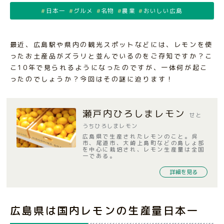
日本一
グルメ
名物
農業
おいしい広島
最近、広島駅や県内の観光スポットなどには、レモンを使
ったお土産品がズラリと並んでいるのをご存知ですか？こ
こ10年で見られるようになったのですが、一体何が起こ
ったのでしょうか？今回はその謎に迫ります！
瀬戸内ひろしまレモン
せと
うちひろしまレモン
広島県で生産されたレモンのこと。呉
市、尾道市、大崎上島町などの島しょ部
を中心に栽培され、レモン生産量は全国
一である。
詳細を見る
広島県は国内レモンの生産量日本一