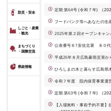
定期 第64号 (令和７年)
20
防災・安全
フードバンク等へあなたの生
しごと・産業
・観光
2025年第２回オープンキャ
公表番号６1安佐北署 ８０代
まちづくり
・国際交流
平成26年８月広島豪雨災害か
県政情報
ひろしまの木と暮らす広島県
令和７年度 院内保育事業運
定期 第63号 (令和７年)
20
【入場無料・事前予約不要】拉