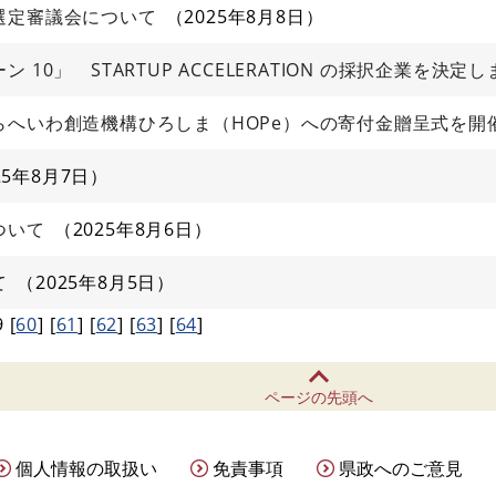
選定審議会について
2025年8月8日
10」 STARTUP ACCELERATION の採択企業を決定
らへいわ創造機構ひろしま（HOPe）への寄付金贈呈式を開
25年8月7日
ついて
2025年8月6日
て
2025年8月5日
9
[
60
]
[
61
]
[
62
]
[
63
]
[
64
]
ページの先頭へ
個人情報の取扱い
免責事項
県政へのご意見