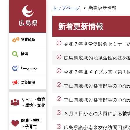
ペ
トップページ
新着更新情報
ー
ジ
新着更新情報
の
本
先
文
頭
閲覧補助
令和７年度労使関係セミナー
で
す
検索
広島県広域的地域活性化基盤
。
Language
令和７年度メイプル賞（第１
防災情報
中山間地域と都市部等のつな
くらし・教育
中山間地域と都市部等のつな
・環境・文化
８月９日からの大雨による被
健康・福祉
・子育て
広島県議会南米友好訪問団派