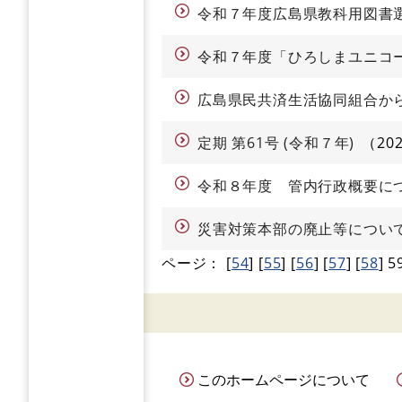
令和７年度広島県教科用図書
令和７年度「ひろしまユニコーン 
広島県民共済生活協同組合か
定期 第61号 (令和７年)
20
令和８年度 管内行政概要に
災害対策本部の廃止等につい
ページ：
[
54
]
[
55
]
[
56
]
[
57
]
[
58
]
5
このホームページについて