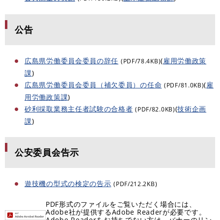
公告
広島県労働委員会委員の辞任
(
雇用労働政策
(PDF/78.4KB)
課
)
広島県労働委員会委員（補欠委員）の任命
(
雇
(PDF/81.0KB)
用労働政策課
)
砂利採取業務主任者試験の合格者
(
技術企画
(PDF/82.0KB)
課
)
公安委員会告示
遊技機の型式の検定の告示
(PDF/212.2KB)
PDF形式のファイルをご覧いただく場合には、
Adobe社が提供するAdobe Readerが必要です。
Adobe Readerをお持ちでない方は、バナーのリン