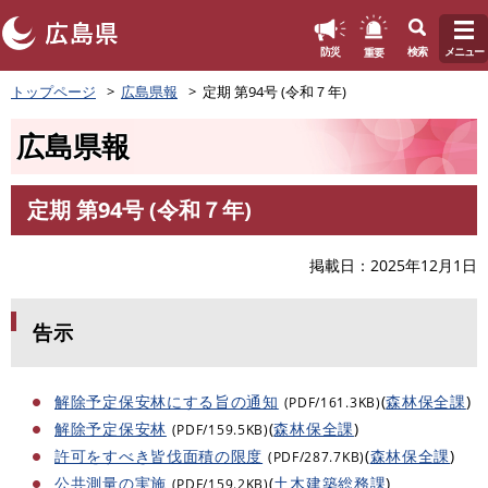
このページの本文へ
重要
防災
検索
メニュー
ペ
トップページ
広島県報
定期 第94号 (令和７年)
ー
ジ
広島県報
の
先
頭
定期 第94号 (令和７年)
で
本
す
文
。
掲載日
2025年12月1日
告示
解除予定保安林にする旨の通知
(
森林保全課
)
(PDF/161.3KB)
解除予定保安林
(
森林保全課
)
(PDF/159.5KB)
許可をすべき皆伐面積の限度
(
森林保全課
)
(PDF/287.7KB)
公共測量の実施
(
土木建築総務課
)
(PDF/159.2KB)