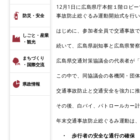
12月1日に広島県庁本館１階ロビ
事故防止総ぐるみ運動開始式を行
防災・安全
はじめに、参加者全員で交通事故
しごと・産業
・観光
続いて、広島県副知事と広島県警
まちづくり
広島県交通対策協議会の代表者が
・国際交流
この中で、同協議会の各機関・団
県政情報
交通事故防止と交通安全を強力に
その後、白バイ、パトロールカー
年末交通事故防止総ぐるみ運動は
・ 歩行者の安全な通行の確保