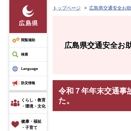
ペ
トップページ
広島県交通安全お
ー
ジ
の
先
頭
閲覧補助
広島県交通安全お
で
す
検索
。
Language
防災情報
令和７年年末交通事
本
文
た。
くらし・教育
・環境・文化
健康・福祉
・子育て