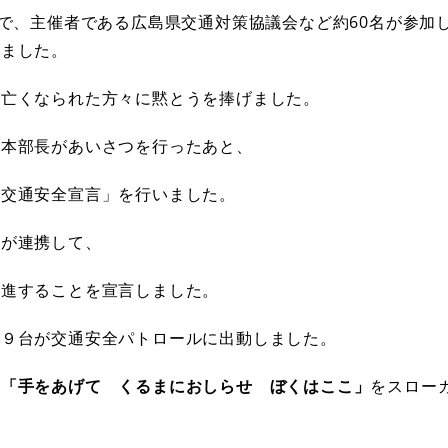
ーで、主催者である広島県交通対策協議会など約60名が参加
いました。
で亡くなられた方々に黙とうを捧げました。
察本部長があいさつを行ったあと、
「交通安全宣言」を行いました。
体が連携して、
推進することを宣言しました。
計９台が交通安全パトロールに出動しました。
、
「手をあげて くるまにおしらせ ぼくはここ」
をスロー