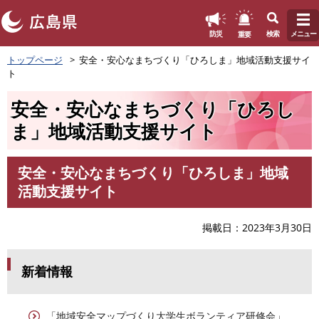
このページの本文へ
重要
防災
検索
メニュー
ペ
トップページ
安全・安心なまちづくり「ひろしま」地域活動支援サイ
ー
ト
ジ
の
安全・安心なまちづくり「ひろし
先
頭
ま」地域活動支援サイト
で
す
。
安全・安心なまちづくり「ひろしま」地域
本
活動支援サイト
文
掲載日
2023年3月30日
新着情報
「地域安全マップづくり大学生ボランティア研修会」