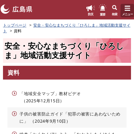
このページの本文へ
重要
防災
検索
メニュー
ペ
トップページ
安全・安心なまちづくり「ひろしま」地域活動支援サイ
ー
ト
資料
ジ
の
安全・安心なまちづくり「ひろし
先
頭
ま」地域活動支援サイト
で
す
。
資料
本
文
「地域安全マップ」教材ビデオ
2025年12月15日
子供の被害防止ガイド「犯罪の被害にあわないため
に」
2024年9月10日