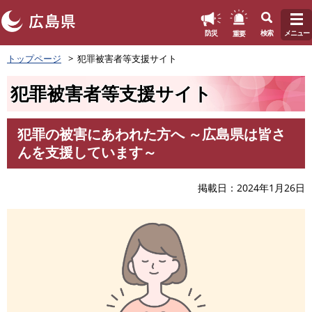
このページの本文へ
重要
防災
検索
メニュー
ペ
トップページ
犯罪被害者等支援サイト
ー
ジ
犯罪被害者等支援サイト
の
先
頭
犯罪の被害にあわれた方へ ～広島県は皆さ
で
本
んを支援しています～
す
文
。
掲載日
2024年1月26日