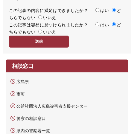
この記事の内容に満足はできましたか？
満
はい
ど
ちらでもない
足
いいえ
この記事は容易に見つけられましたか？
度
容
はい
ど
ちらでもない
易
いいえ
度
相談窓口
広島県
市町
公益社団法人広島被害者支援センター
警察の相談窓口
県内の警察署一覧