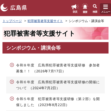
このページの本文へ
重要
防災
検索
メニュー
ペ
トップページ
犯罪被害者等支援サイト
シンポジウム・講演会等
ー
ジ
犯罪被害者等支援サイト
の
先
頭
シンポジウム・講演会等
で
本
す
文
。
令和８年度 広島県犯罪被害者等支援研修 参加者
募集！！
2026年7月17日
令和６年度 広島県犯罪被害者等支援研修の開催に
ついて
2024年7月2日
令和５年度 犯罪被害者等支援研修（第２部）を開
催しました
2023年8月22日